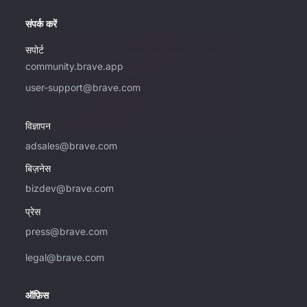
संपर्क करें
सपोर्ट
कृपया इस ईमेल पते का इस्तेमाल सिर्फ़ तभी करें जब आप
community.brave.app
Brave के साथ विज्ञापन खरीदने में दिलचस्पी रखते हों.
user-support@brave.com
सहायता के लिए, कृपया community.brave.app पर
जाएँ.
विज्ञापन
adsales@brave.com
बिज़नेस
bizdev@brave.com
प्रेस
press@brave.com
legal@brave.com
ऑफ़िस