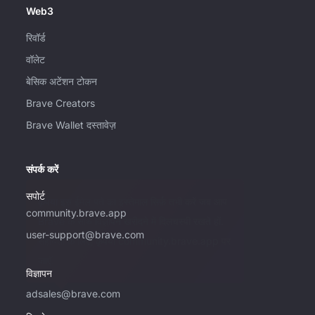
Web3
रिवॉर्ड
वॉलेट
बेसिक अटेंशन टोकन
Brave Creators
Brave Wallet दस्तावेज़
संपर्क करें
सपोर्ट
कृपया इस ईमेल पते का इस्तेमाल सिर्फ़ तभी करें जब आप
community.brave.app
Brave के साथ विज्ञापन खरीदने में दिलचस्पी रखते हों.
user-support@brave.com
सहायता के लिए, कृपया community.brave.app पर
जाएँ.
विज्ञापन
adsales@brave.com