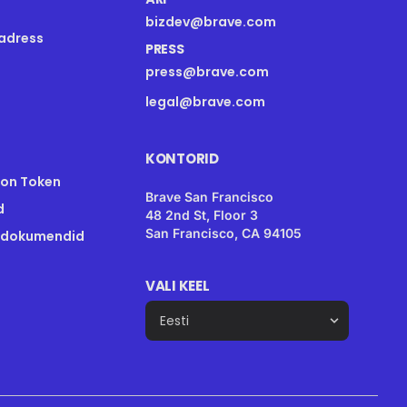
bizdev@brave.com
aadress
PRESS
press@brave.com
legal@brave.com
KONTORID
ion Token
Brave San Francisco
d
48 2nd St, Floor 3
San Francisco, CA 94105
t dokumendid
VALI KEEL