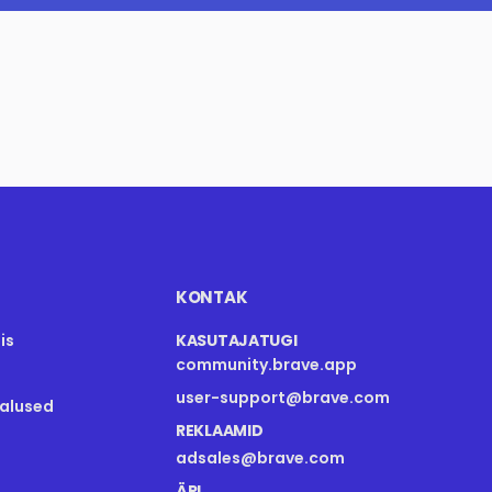
KONTAK
is
KASUTAJATUGI
community.brave.app
user-support@brave.com
malused
REKLAAMID
adsales@brave.com
ÄRI