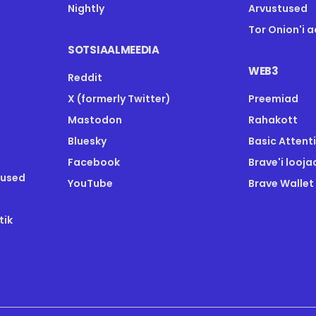
Nightly
Arvustused
Tor Onion'i 
SOTSIAALMEEDIA
WEB3
Reddit
X (formerly Twitter)
Preemiad
Mastodon
Rahakott
Bluesky
Basic Attent
Facebook
Brave'i looja
tused
YouTube
Brave Walle
tik