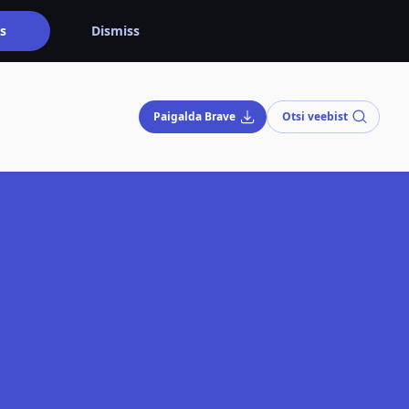
s
Dismiss
Paigalda Brave
Otsi veebist