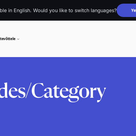
able in English. Would you like to switch languages?
Ye
tevõttele
des/Category