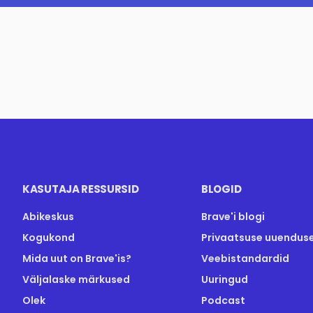
KASUTAJA RESSURSID
BLOGID
Abikeskus
Brave'i blogi
Kogukond
Privaatsuse uuendus
Mida uut on Brave'is?
Veebistandardid
Väljalaske märkused
Uuringud
Olek
Podcast