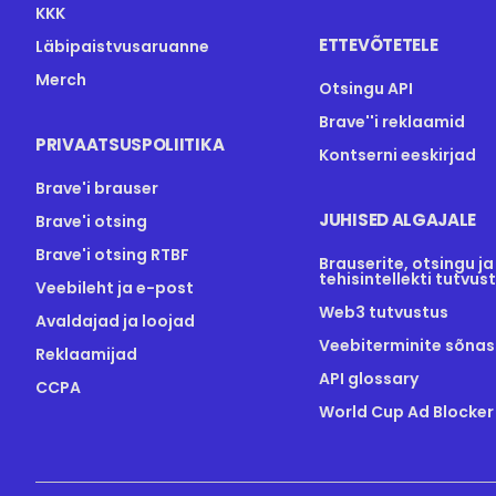
KKK
ETTEVÕTETELE
Läbipaistvusaruanne
Merch
Otsingu API
Brave''i reklaamid
PRIVAATSUSPOLIITIKA
Kontserni eeskirjad
Brave'i brauser
JUHISED ALGAJALE
Brave'i otsing
Brave'i otsing RTBF
Brauserite, otsingu ja
tehisintellekti tutvus
Veebileht ja e-post
Web3 tutvustus
Avaldajad ja loojad
Veebiterminite sõnas
Reklaamijad
API glossary
CCPA
World Cup Ad Blocker