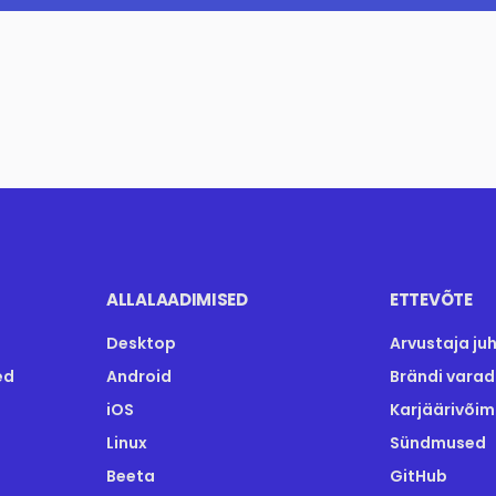
ALLALAADIMISED
ETTEVÕTE
Desktop
Arvustaja juh
ed
Android
Brändi varad
iOS
Karjäärivõi
Linux
Sündmused
Beeta
GitHub