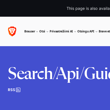
This page is also avail
Brauser
Otsi
Privaatrežiimi AI
Otsingu API
Brave et
Search/Api/Gui
RSS