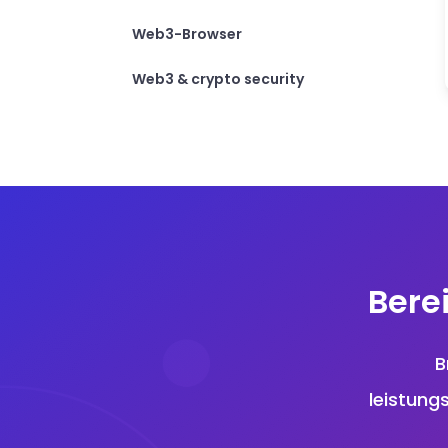
Web3-Browser
Web3 & crypto security
Bere
B
leistung