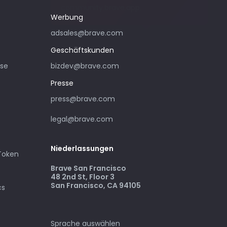
community.brave.app.
Werbung
adsales@brave.com
Geschäftskunden
sse
bizdev@brave.com
Presse
press@brave.com
legal@brave.com
Niederlassungen
 Token
Brave San Francisco
48 2nd St, Floor 3
San Francisco, CA 94105
cs
Sprache auswählen