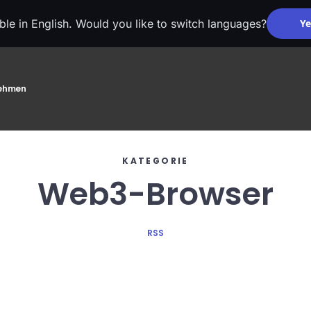
able in English. Would you like to switch languages?
Ye
nehmen
KATEGORIE
Web3-Browser
RSS