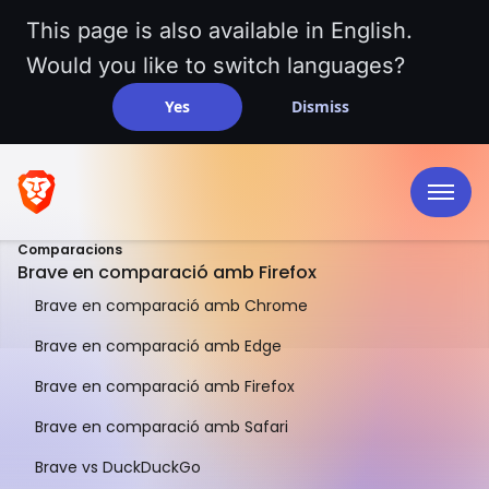
This page is also available in English.
Would you like to switch languages?
Yes
Dismiss
Comparacions
Brave en comparació amb Firefox
Brave en comparació amb Chrome
Brave en comparació amb Edge
Brave en comparació amb Firefox
UNA COMPARACIÓ PARAL·LELA
Brave en comparació amb Safari
Brave en
Brave vs DuckDuckGo