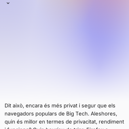
comparació amb
Firefox
Una vegada àmpliament utilitzat, Mozilla
Firefox ha passat a estar en una posició
intermèdia entre els navegadors
alternatius
(és a dir, fora dels tres grans:
Chrome, Edge/Explorer i Safari). El seu
navegador Firefox Focus té fins i tot menys
usuaris, i l’ús global de Firefox ha estat en
declivi durant anys.
Dit això, encara és més privat i segur que els
navegadors populars de Big Tech. Aleshores,
quin és millor en termes de privacitat, rendiment