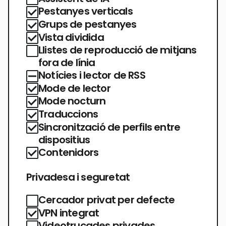
Pestanyes verticals
Grups de pestanyes
Vista dividida
Llistes de reproducció de mitjans
fora de línia
Notícies i lector de RSS
Mode de lector
Mode nocturn
Traduccions
Sincronització de perfils entre
dispositius
Contenidors
Privadesa i seguretat
Cercador privat per defecte
VPN integrat
Videotrucades privades