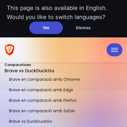
This page is also available in English.
Would you like to switch languages?
Yes
Dismiss
Comparatives
Brave vs DuckDuckGo
Brave en comparació amb Chrome
Brave en comparació amb Edge
Brave en comparació amb Firefox
UNA COMPARACIÓ PARAL·LELA
Brave en comparació amb Safari
Navegador Brave vs
Brave vs DuckDuckGo