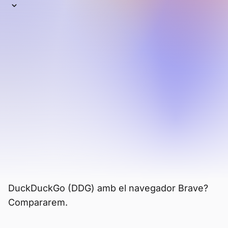
DuckDuckGo
DuckDuckGo és majoritàriament conegut
pel seu motor de cerca privat. Tanmateix,
ofereixen un navegador web disponible en
Android, iOS, macOS i Windows. Es
comercialitza com una alternativa de
navegador que protegeix la privacitat,
però quan es compara amb altres
navegadors principals, el seu conjunt de
funcions és limitat.
Llavors, com es compara el navegador
DuckDuckGo (DDG) amb el navegador Brave?
Compararem.