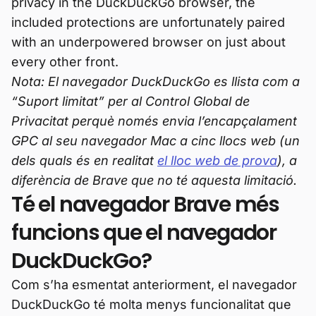
privacy in the DuckDuckGo browser, the
included protections are unfortunately paired
with an underpowered browser on just about
every other front.
Nota: El navegador DuckDuckGo es llista com a
“Suport limitat” per al Control Global de
Privacitat perquè només envia l’encapçalament
GPC al seu navegador Mac a cinc llocs web (un
dels quals és en realitat
el lloc web de prova
), a
diferència de Brave que no té aquesta limitació.
Té el navegador Brave més
funcions que el navegador
DuckDuckGo?
Com s’ha esmentat anteriorment, el navegador
DuckDuckGo té molta menys funcionalitat que