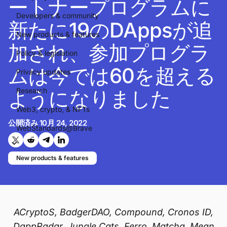
ートナープログラムに
Developers & community
新たに19のDAppsが追
New products & features
加され、参加プログラ
Policy & legislation
ムは今では60を超える
Privacy updates
ようになりました
Research
Web3, crypto, & NFTs
公開済み
10月 24, 2022
WebStandards@Brave
Twitterで共有する
Reddit で共有
Telegramで共有
LinkedInで共有
New products & features
ACryptoS, BadgerDAO, Compound, Cronos ID,
DappRadar, Jungle Cats, Ferro, Matcha, Mean