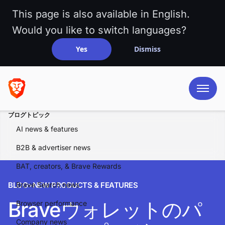
This page is also available in English.
Would you like to switch languages?
Yes
Dismiss
ブログトピック
AI news & features
B2B & advertiser news
BAT, creators, & Brave Rewards
BLOG
Brave Search news
>
NEW PRODUCTS & FEATURES
Braveウォレットのパ
Browser performance
Company news