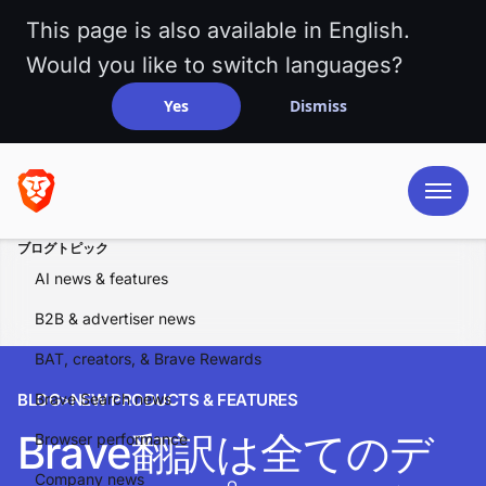
This page is also available in English.
Would you like to switch languages?
Yes
Dismiss
ブログトピック
AI news & features
B2B & advertiser news
BAT, creators, & Brave Rewards
BLOG
Brave Search news
>
NEW PRODUCTS & FEATURES
Brave翻訳は全てのデ
Browser performance
Company news