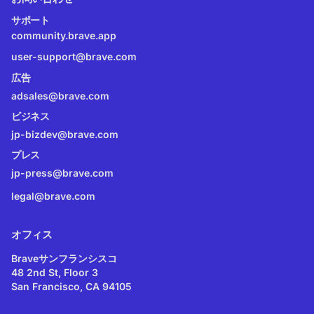
サポート
community.brave.app
user-support@brave.com
広告
adsales@brave.com
ビジネス
jp-bizdev@brave.com
プレス
jp-press@brave.com
legal@brave.com
オフィス
Braveサンフランシスコ
48 2nd St, Floor 3
San Francisco, CA 94105