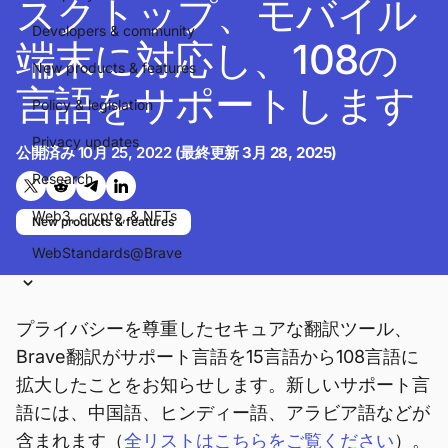
スクトップ、モバイル
Developers & community
端末に対応し、108の
New products & features
言語をサポートします
Policy & legislation
Privacy updates
公開済み
10月 25, 2022
(最終更新
3月 28, 2025
)
Research
Twitterで共有する
Reddit で共有
Telegramで共有
LinkedInで共有
Web3, crypto, & NFTs
New products & features
WebStandards@Brave
プライバシーを尊重したセキュアな翻訳ツール、
Brave翻訳がサポート言語を15言語から108言語に
拡大したことをお知らせします。新しいサポート言
語には、中国語、ヒンディー語、アラビア語などが
含まれます（
全リストはこちらをご覧ください
）。