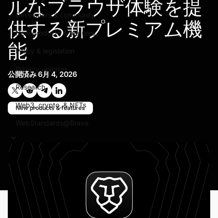
ルなブラウザ体験を提
Developers & community
供する新プレミアム機
New products & features
能
Policy & legislation
Privacy updates
公開済み
6月 4, 2026
Research
Twitterで共有する
Reddit で共有
Telegramで共有
LinkedInで共有
Web3, crypto, & NFTs
New products & features
WebStandards@Brave