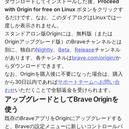
ダウンロードしてインストールした後、
Proceed
with Origin for free on Linux
ボタンをクリックす
るだけです。なお、このダイアログはLinuxでは一
度しか表示されません。
スタンドアロン版Originには、無料版（または
Originアップグレード版）のBraveチャンネルとは
別に、独自の
Nightly
、
Beta
、
Release
チャンネル
があります。各チャンネルは
brave.com/origin/
か
らダウンロードできます。
なお、Originを購入後に不要になった場合は、購入
から30日以内であれば
サポートチームへお問い合
わせ
いただくことで全額返金を受けられます。
アップグレードとしてBrave Originを
使う
既存のBraveアプリをOriginにアップグレードする
と、Braveの設定メニューに新しいコントロールパ