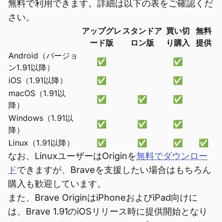
無料で利用できます。詳細は以下の表をご確認くだ
さい。
アップグレ
スタンドア
買い切
無料
ード版
ロン版
り購入
提供
Android（バージョ
✅
✅
ン1.91以降）
iOS（1.91以降）
✅
✅
macOS（1.91以
✅
✅
✅
降）
Windows（1.91以
✅
✅
✅
降）
Linux（1.91以降）
✅
✅
✅
✅
なお、LinuxユーザーはOriginを
無料でダウンロー
ド
できますが、Braveを支援したい場合はもちろん
購入も歓迎しています。
また、Brave OriginはiPhoneおよびiPad向けに
は、Brave 1.91のiOSリリース時に提供開始となり