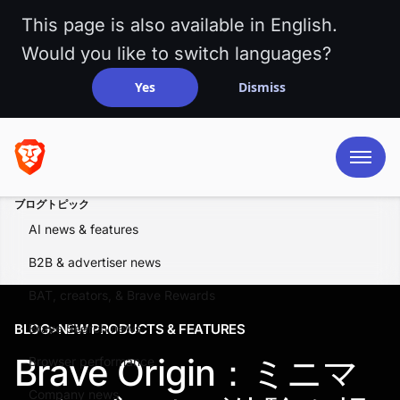
This page is also available in English.
Would you like to switch languages?
Yes
Dismiss
ブログトピック
AI news & features
B2B & advertiser news
BAT, creators, & Brave Rewards
BLOG
Brave Search news
>
NEW PRODUCTS & FEATURES
Brave Origin：ミニマ
Browser performance
Company news