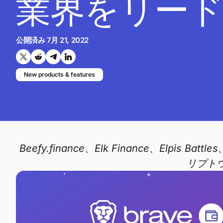
業界をリード
公開済み
7月 21, 2022
Twitterで共有する
Reddit で共有
Telegramで共有
LinkedInで共有
New products & features
Beefy.finance、Elk Finance、Elpis
リプト