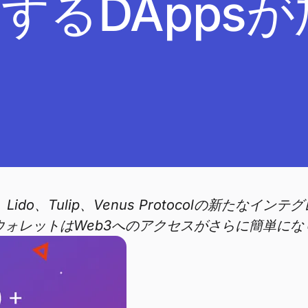
するDApps
 Battles、Lido、Tulip、Venus Protoco
ウォレットはWeb3へのアクセスがさらに簡単にな