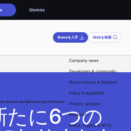
s
Dismiss
Braveを入手
Webを検索
Company news
Developers & community
New products & features
Policy & legislation
ave Search news
Browser performance
Privacy updates
に新たに6つの
Research
Web3, crypto, & NFTs