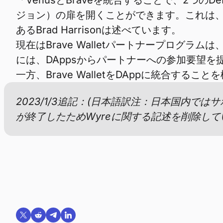
「VenusとBraveを統合することで、2
ジョン）の扉を開くことができます。これは、
あるBrad Harrisonは述べています。
現在はBrave Walletパートナープログラ
には、DAppsからパートナーへの参加要望
一方、Brave WalletをDAppに統合する
2023/1/3追記：(日本語訳注：日本国内で
が終了したためWyreに関する記述を削除して
Twitterで共有する
Reddit で共有
Telegramで共有
LinkedInで共有