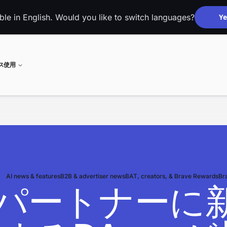
able in English. Would you like to switch languages?
Ye
ネス使用
AI news & features
B2B & advertiser news
BAT, creators, & Brave Rewards
Br
lletパートナー