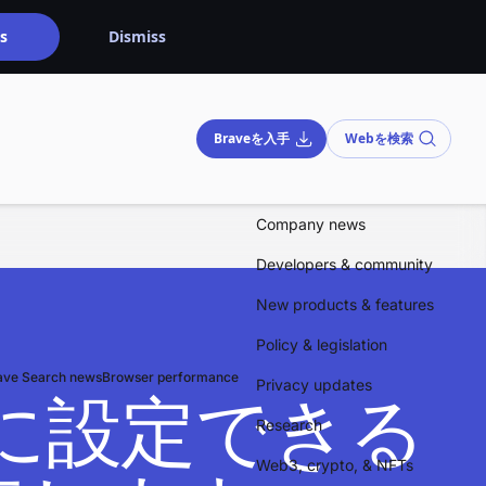
s
Dismiss
Braveを入手
Webを検索
Company news
Developers & community
New products & features
Policy & legislation
ave Search news
Browser performance
Privacy updates
ダーに設定できる
Research
Web3, crypto, & NFTs