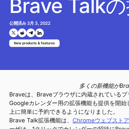
Brave T
公開済み
3月 3, 2022
Twitterで共有する
Reddit で共有
Telegramで共有
LinkedInで共有
New products & features
多くの新機能がBr
Braveは、Braveブラウザに内蔵されてい
Googleカレンダー用の拡張機能も提供を
上に簡単に予約できるようになりました。
Brave Talk拡張機能は、
Chromeウェブス