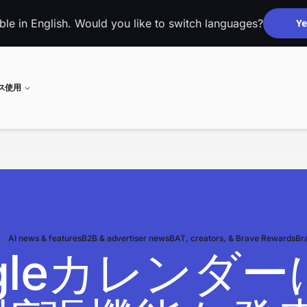
able in English. Would you like to switch languages?
Ye
ネス使用
AI news & features
B2B & advertiser news
BAT, creators, & Brave Rewards
Br
oogleカレン