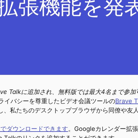
alkの拡張機能を
ave Talkに追加され、無料版では最大4名まで参
るプライバシーを尊重したビデオ会議ツールの
Brave T
開始し、私たちのデスクトップブラウザから同僚や
トアでダウンロードできます
。Googleカレンダー拡