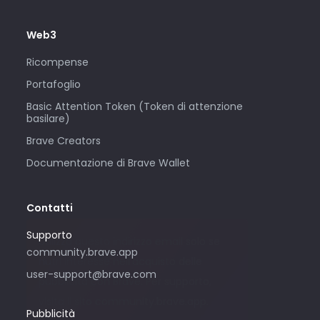
Web3
Ricompense
Portafoglio
Basic Attention Token (Token di attenzione
basilare)
Brave Creators
Documentazione di Brave Wallet
Contatti
Supporto
Utilizza questo indirizzo email solo se
community.brave.app
nutri interesse nell’acquisto delle
user-support@brave.com
pubblicità con Brave. Per supporto,
visita il sito community.brave.app.
Pubblicità