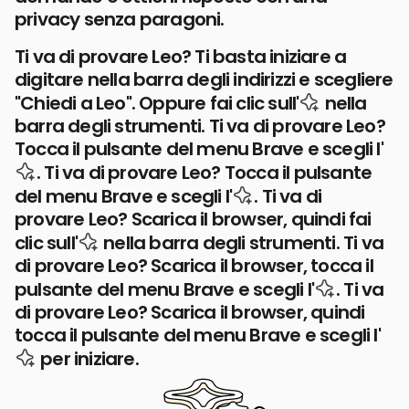
privacy senza paragoni.
Ti va di provare Leo? Ti basta iniziare a
digitare nella barra degli indirizzi e scegliere
icona di Le
"Chiedi a Leo". Oppure fai clic sull'
nella
barra degli strumenti.
Ti va di provare Leo?
Tocca il pulsante del menu Brave e scegli l'
icona Leo AI
.
Ti va di provare Leo? Tocca il pulsante
icona Leo AI
del menu Brave e scegli l'
.
Ti va di
provare Leo? Scarica il browser, quindi fai
icona Leo AI
clic sull'
nella barra degli strumenti.
Ti va
di provare Leo? Scarica il browser, tocca il
icona Le
pulsante del menu Brave e scegli l'
.
Ti va
di provare Leo? Scarica il browser, quindi
tocca il pulsante del menu Brave e scegli l'
icona di Leo AI
per iniziare.