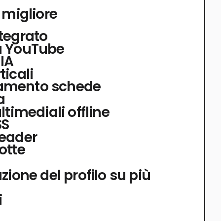
 migliore
tegrato
u YouTube
 IA
icali
amento schede
a
ltimediali offline
SS
Reader
otte
zione del profilo su più
i