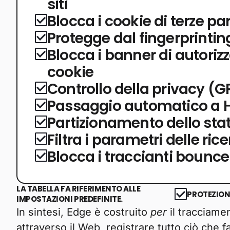
siti
Blocca i cookie di terze par
Protegge dal fingerprintin
Blocca i banner di autoriz
cookie
Controllo della privacy (G
Passaggio automatico a 
Partizionamento dello stat
Filtra i parametri delle ric
Blocca i traccianti bounce
LA TABELLA FA RIFERIMENTO ALLE
PROTEZION
IMPOSTAZIONI PREDEFINITE.
In sintesi, Edge è costruito
per
il tracciame
attraverso il Web, registrare tutto ciò che f