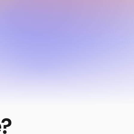
owser più utilizzato al mondo (e
sto successo? Principalmente
he persone scelgono Edge
e?