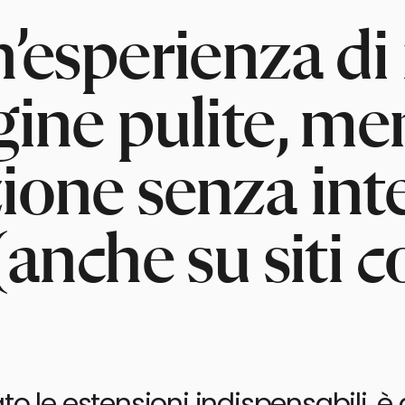
n’esperienza di
gine pulite, me
ione senza int
 (anche su siti
to le estensioni indispensabili, 