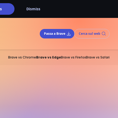
s
Dismiss
Passa a Brave
Cerca sul web
Brave vs Chrome
Brave vs Edge
Brave vs Firefox
Brave vs Safari