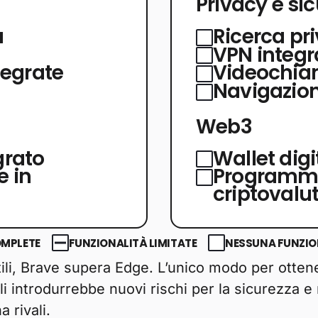
Privacy e si
a
Ricerca pri
VPN integr
tegrate
Videochiam
Navigazion
Web3
grato
Wallet digi
 in
Programma
criptovalu
OMPLETE
FUNZIONALITÀ LIMITATE
NESSUNA FUNZION
tili, Brave supera Edge. L’unico modo per otten
ali introdurrebbe nuovi rischi per la sicurezza e
 rivali.