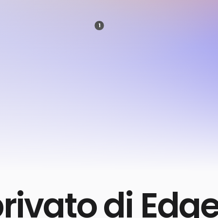
i Internet Explorer, è il terzo br
uter desktop).
Il motivo di que
1
to sui dispositivi Windows; poc
eressanti. Ed è ottimizzato per il sistema
rivacy, prestazioni e funzionalità che contano,
privato di Edg