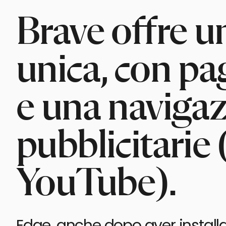
Brave offre u
unica, con pa
e una navigaz
pubblicitarie
YouTube).
Edge, anche dopo aver installa