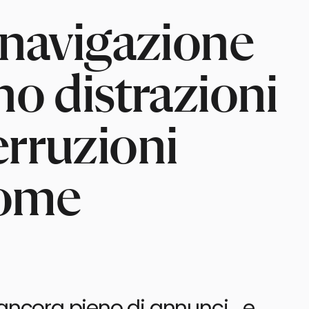
 navigazione
no distrazioni
erruzioni
 come
è ancora pieno di annunci… e