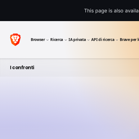
This page is also avail
Browser
Ricerca
IA privata
API di ricerca
Brave per 
I confronti
UN CONFRONTO DIRETTO
Brave vs