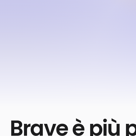
Microsoft Edge, il successore d
il secondo più usato su comp
perché è il browser predefini
volontariamente.
Ovviamente, Edge ha alcune funzionalità int
operativo Windows. Ma quando si tratta di p
Edge lascia molto a desiderare.
Mettiamoli a confronto.
Brave è più 