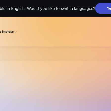
able in English. Would you like to switch languages?
Ye
le imprese
 Edge