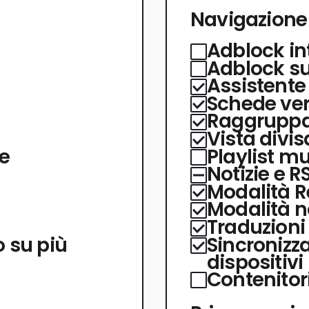
Navigazione
Adblock in
Adblock s
Assistente
Schede vert
Raggrupp
Vista divis
ne
Playlist mu
Notizie e R
Modalità 
Modalità n
Traduzioni
o su più
Sincronizza
dispositivi
Contenitor