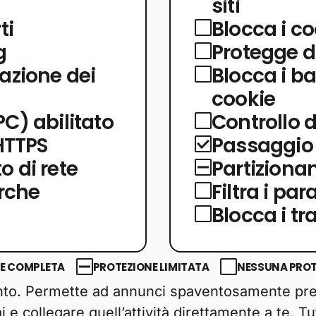
siti
ti
Blocca i co
g
Protegge d
zazione dei
Blocca i ba
cookie
PC) abilitato
Controllo d
HTTPS
Passaggio
o di rete
Partizionam
erche
Filtra i pa
Blocca i t
E COMPLETA
PROTEZIONE LIMITATA
NESSUNA PROTE
nto. Permette ad annunci spaventosamente precis
ai e collegare quell’attività direttamente a te. T