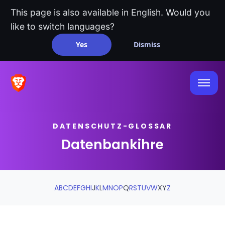
This page is also available in English. Would you
like to switch languages?
Yes
Dismiss
DATENSCHUTZ-GLOSSAR
Datenbankihre
A
B
C
D
E
F
G
H
I
J
K
L
M
N
O
P
Q
R
S
T
U
V
W
X
Y
Z