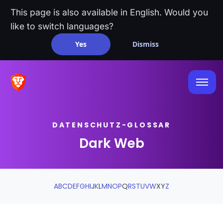
This page is also available in English. Would you
like to switch languages?
Yes
Dismiss
DATENSCHUTZ-GLOSSAR
Dark Web
A
B
C
D
E
F
G
H
I
J
K
L
M
N
O
P
Q
R
S
T
U
V
W
X
Y
Z