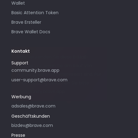
Wallet
Basic Attention Token
Brave Ersteller
Brave Wallet Docs
Kontakt
Bitte verwenden Sie diese E-Mail-
Support
Adresse nur, wenn Sie am Kauf von
community.brave.app
Werbung bei Brave interessiert sind. Für
user-support@brave.com
Unterstützung besuchen Sie bitte
community.brave.app.
Werbung
adsales@brave.com
Geschäftskunden
bizdev@brave.com
Presse