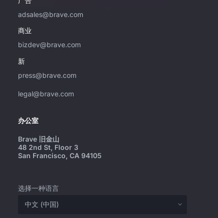
广告
adsales@brave.com
商业
bizdev@brave.com
新
press@brave.com
legal@brave.com
办公室
Brave 旧金山
48 2nd St, Floor 3
San Francisco, CA 94105
选择一种语言