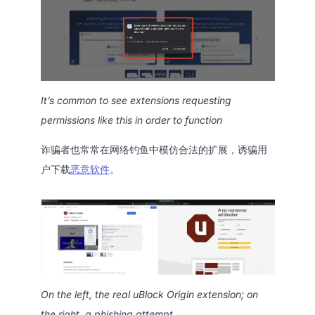
It’s common to see extensions requesting
permissions like this in order to function
诈骗者也常常在网络钓鱼中模仿合法的扩展，诱骗用
户下载
恶意软件
。
On the left, the real uBlock Origin extension; on
the right, a phishing attempt