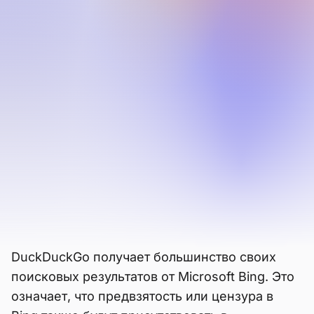
Search по
сравнению с
DuckDuckGo
DuckDuckGo известен как приватная
альтернатива поисковикам Big Tech.
Большинство пользователей не знают, что
DuckDuckGo не имеет собственного
индекса — в основном DDG работает на
базе Bing.
DuckDuckGo получает большинство своих
поисковых результатов от Microsoft Bing. Это
означает, что предвзятость или цензура в