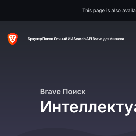
This page is also avail
Браузер
Поиск
Личный ИИ
Search API
Brave для бизнеса
Brave Поиск
Интеллекту