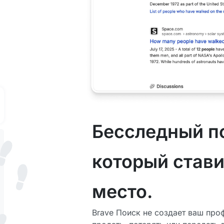
Бесследный п
который стави
место.
Brave Поиск не создает ваш пр