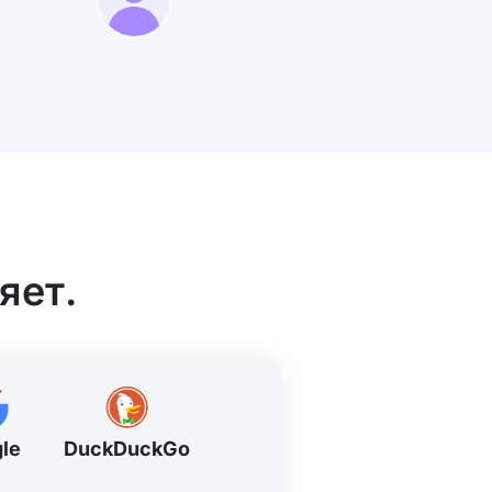
яет.
le
DuckDuckGo