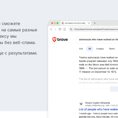
ы сможете
ы на самые разные
ексу мы
ы без веб-спама.
це с результатами.