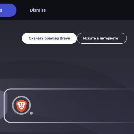
s
Dismiss
Скачать браузер Brave