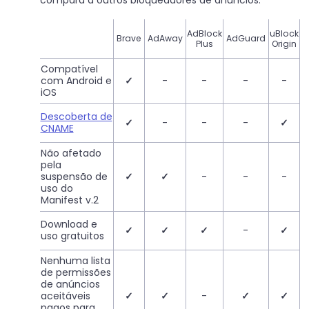
compara a outros bloqueadores de anúncios:
AdBlock
uBlock
Brave
AdAway
AdGuard
Plus
Origin
Compatível
com Android e
✓
-
-
-
-
iOS
Descoberta de
✓
-
-
-
✓
CNAME
Não afetado
pela
suspensão de
✓
✓
-
-
-
uso do
Manifest v.2
Download e
✓
✓
✓
-
✓
uso gratuitos
Nenhuma lista
de permissões
de anúncios
aceitáveis
✓
✓
-
✓
✓
pagos para