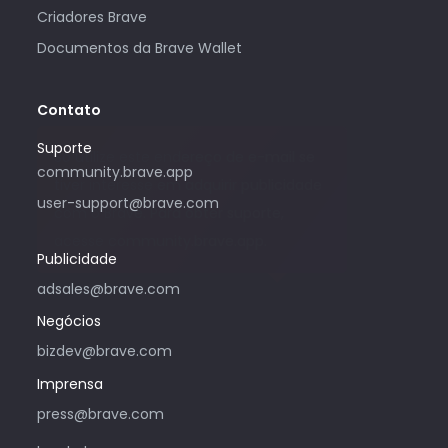
Criadores Brave
Documentos da Brave Wallet
Contato
Suporte
Só utilize este endereço de e-mail se
community.brave.app
tiver interesse em adquirir publicidade
user-support@brave.com
com o Brave. Para obter suporte,
acesse community.brave.app.
Publicidade
adsales@brave.com
Negócios
bizdev@brave.com
Imprensa
press@brave.com