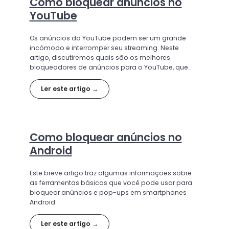
Como bloquear anúncios no
YouTube
Os anúncios do YouTube podem ser um grande
incômodo e interromper seu streaming. Neste
artigo, discutiremos quais são os melhores
bloqueadores de anúncios para o YouTube, que
benefícios eles oferecem e as melhores opções
disponíveis para proporcionar uma experiência
Ler este artigo →
mais limpa, rápida e menos intrusiva no YouTube.
Como bloquear anúncios no
Android
Este breve artigo traz algumas informações sobre
as ferramentas básicas que você pode usar para
bloquear anúncios e pop-ups em smartphones
Android.
Ler este artigo →