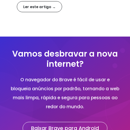
para o seu dispositivo Android.
Ler este artigo →
Vamos desbravar a nova
internet?
O navegador do Brave é fácil de usar e
bloqueia anúncios por padrão, tornando a web
mais limpa, rápida e segura para pessoas ao
redor do mundo.
Baixar Brave para Android