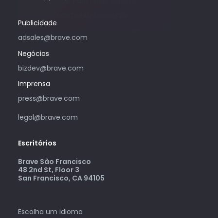
com o Brave. Para obter suporte,
acesse community.brave.app.
Publicidade
adsales@brave.com
Negócios
bizdev@brave.com
Imprensa
press@brave.com
legal@brave.com
Escritórios
Brave São Francisco
48 2nd St, Floor 3
San Francisco, CA 94105
Escolha um idioma