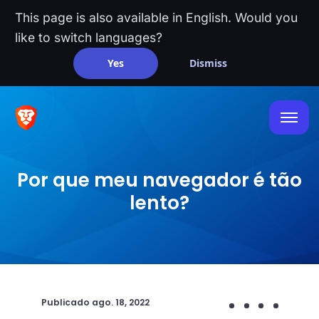
This page is also available in English. Would you
like to switch languages?
Yes
Dismiss
Por que meu navegador é tão
lento?
Publicado
ago. 18, 2022