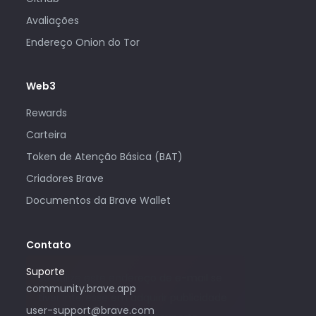
Avaliações
Endereço Onion do Tor
Web3
Rewards
Carteira
Token de Atenção Básica (BAT)
Criadores Brave
Documentos da Brave Wallet
Contato
Suporte
Só utilize este endereço de e-mail se
community.brave.app
tiver interesse em adquirir publicidade
user-support@brave.com