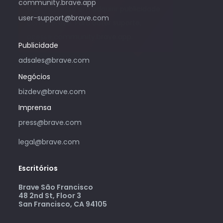
community.brave.app
tiver interesse em adquirir publicidade
user-support@brave.com
com o Brave. Para obter suporte,
acesse community.brave.app.
Publicidade
adsales@brave.com
Negócios
bizdev@brave.com
Imprensa
press@brave.com
legal@brave.com
Escritórios
Brave São Francisco
48 2nd St, Floor 3
San Francisco, CA 94105