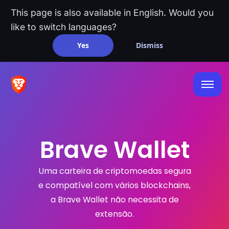
This page is also available in English. Would you
like to switch languages?
Yes
Dismiss
Brave Wallet
Uma carteira de criptomoedas segura
e compatível com vários blockchains,
a Brave Wallet não necessita de
extensão.