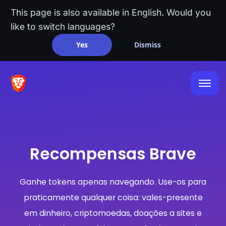
This page is also available in English. Would you
like to switch languages?
Yes
Dismiss
Recompensas Brave
Ganhe tokens apenas navegando. Use-os para
praticamente qualquer coisa: vales-presente
em dinheiro, criptomoedas, doações a sites e