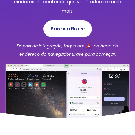
criadores de conteúdo que você adora e muito
mais.
Baixar o Brave
Depois da integração, toque em
na barra de
endereço do navegador Brave para começar.