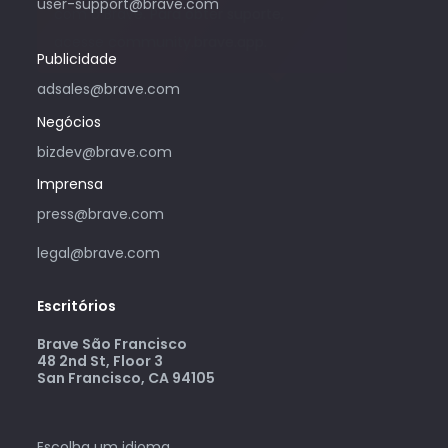
user-support@brave.com
com o Brave. Para obter suporte,
acesse community.brave.app.
Publicidade
adsales@brave.com
Negócios
bizdev@brave.com
Imprensa
press@brave.com
legal@brave.com
Escritórios
Brave São Francisco
48 2nd St, Floor 3
San Francisco, CA 94105
Escolha um idioma