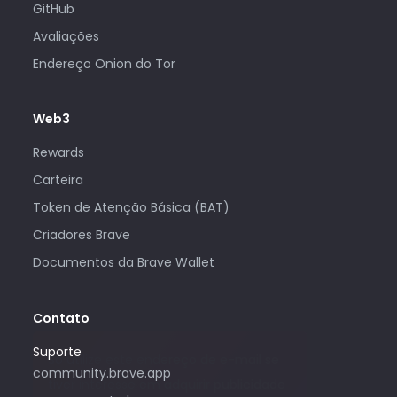
GitHub
Avaliações
Endereço Onion do Tor
Web3
Rewards
Carteira
Token de Atenção Básica (BAT)
Criadores Brave
Documentos da Brave Wallet
Contato
Suporte
Só utilize este endereço de e-mail se
community.brave.app
tiver interesse em adquirir publicidade