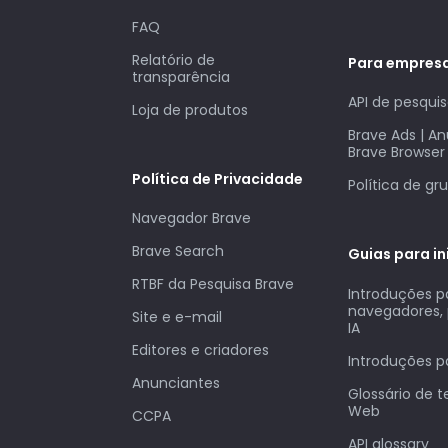
FAQ
Relatório de
Para empres
transparência
API de pesqui
Loja de produtos
Brave Ads | A
Brave Browser
Política de Privacidade
Política de gr
Navegador Brave
Brave Search
Guias para in
RTBF da Pesquisa Brave
Introduções p
navegadores, 
Site e e-mail
IA
Editores e criadores
Introduções 
Anunciantes
Glossário de 
Web
CCPA
API glossary