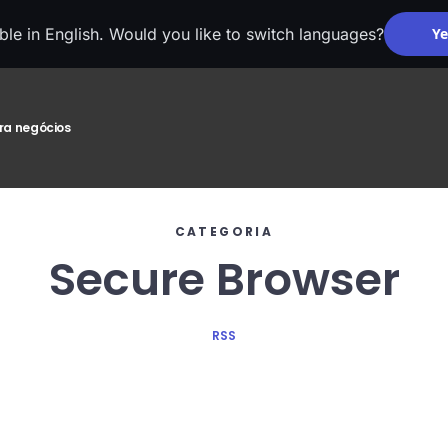
able in English. Would you like to switch languages?
Ye
ra negócios
CATEGORIA
Secure Browser
RSS