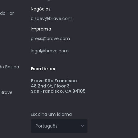
Negócios
do Tor
bizdev@brave.com
Imprensa
press@brave.com
legal@brave.com
ão Básica
Escritórios
Brave São Francisco
48 2nd St, Floor 3
San Francisco, CA 94105
Brave
Escolha um idioma