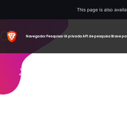
This page is also avail
Navegador
Pesquisar
IA privada
API de pesquisa
Brave pa