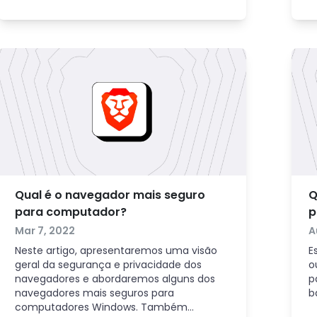
c
d
s
Qual é o navegador mais seguro
Q
para computador?
p
Mar 7, 2022
A
Neste artigo, apresentaremos uma visão
E
geral da segurança e privacidade dos
o
navegadores e abordaremos alguns dos
p
navegadores mais seguros para
b
computadores Windows. Também