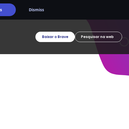
s
Dismiss
Baixar o Brave