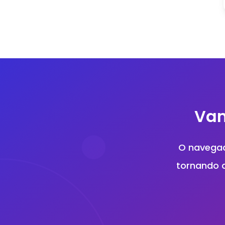
Vam
O navegad
tornando a