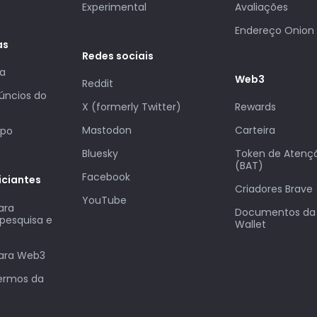
Experimental
Avaliações
Endereço Onion 
as
Redes sociais
sa
Web3
Reddit
núncios do
X (formerly Twitter)
Rewards
Mastodon
Carteira
upo
Bluesky
Token de Atenç
(BAT)
Facebook
iciantes
Criadores Brave
YouTube
ara
Documentos da 
pesquisa e
Wallet
para Web3
termos da