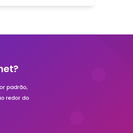
net?
or padrão,
ao redor do