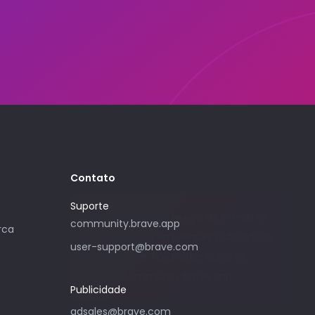
Contato
Suporte
Só utilize este endereço de e-mail se
community.brave.app
rca
tiver interesse em adquirir publicidade
user-support@brave.com
com o Brave. Para obter suporte,
acesse community.brave.app.
Publicidade
adsales@brave.com