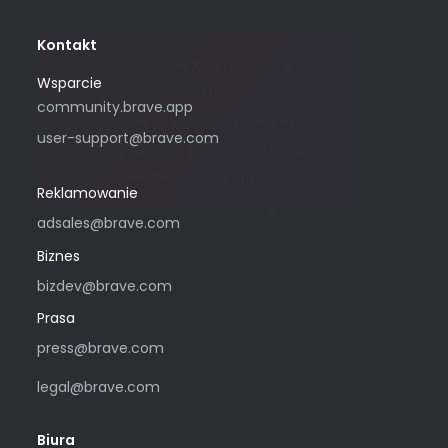
Kontakt
Prosimy o używanie tego adresu e-
Wsparcie
mail tylko w przypadku
community.brave.app
zainteresowania zakupem reklamy w
user-support@brave.com
Brave. Aby uzyskać pomoc, odwiedź
stronę community.brave.app.
Reklamowanie
adsales@brave.com
Biznes
bizdev@brave.com
Prasa
press@brave.com
legal@brave.com
Biura