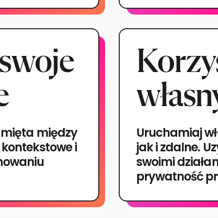
 swoje
Korzys
e
własn
pamięta między
Uruchamiaj wła
 kontekstowe i
jak i zdalne. U
chowaniu
swoimi działan
prywatność pr