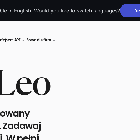
able in English. Would you like to switch languages?
Ye
rfejsem API
Brave dla firm
 Leo
udowany
. Zadawaj
. W pełni