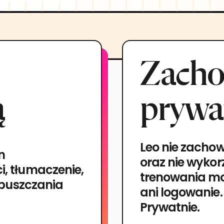
Zacho
ą
prywa
Leo nie zacho
n
oraz nie wyko
i, tłumaczenie,
trenowania mo
 opuszczania
ani logowanie.
Prywatnie.