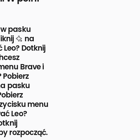
 w pasku
ikonę Leo AI
iknij
na
Leo? Dotknij
nę Leo SI
hcesz
menu Brave i
 Pobierz
konę SI Leo
a pasku
obierz
rzycisku menu
ać Leo?
tknij
nę Leo SI
aby rozpocząć.