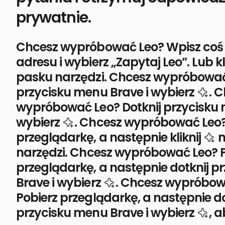
prywatnie.
Chcesz wypróbować Leo? Wpisz coś
adresu i wybierz „Zapytaj Leo”. Lub kl
pasku narzędzi.
Chcesz wypróbować 
iko
przycisku menu Brave i wybierz
.
C
wypróbować Leo? Dotknij przycisku 
ikonę Leo SI
wybierz
.
Chcesz wypróbować Leo?
i
przeglądarkę, a następnie kliknij
n
narzędzi.
Chcesz wypróbować Leo? P
przeglądarkę, a następnie dotknij p
ikonę SI Leo
Brave i wybierz
.
Chcesz wypróbow
Pobierz przeglądarkę, a następnie do
iko
przycisku menu Brave i wybierz
, 