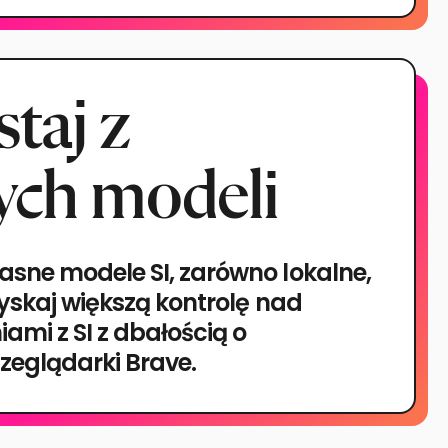
taj z
ych modeli
sne modele SI, zarówno lokalne,
zyskaj większą kontrolę nad
iami z SI z dbałością o
zeglądarki Brave.