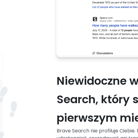
Niewidoczne w
Search, który 
pierwszym mie
Brave Search nie profiluje Ciebie