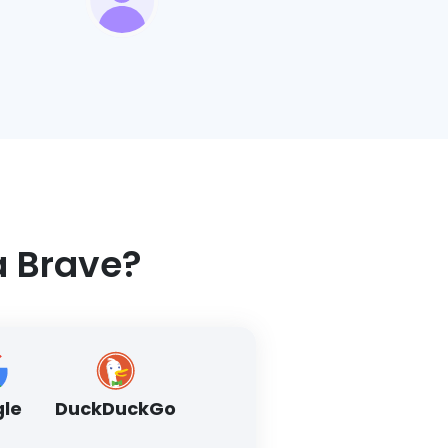
a Brave?
le
DuckDuckGo