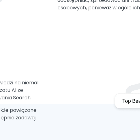
udostępniać, sprzedawać ani tra
osobowych, ponieważ w ogóle ich
wiedzi na niemal
zatu AI ze
ania Search.
akże powiązane
astępnie zadawaj