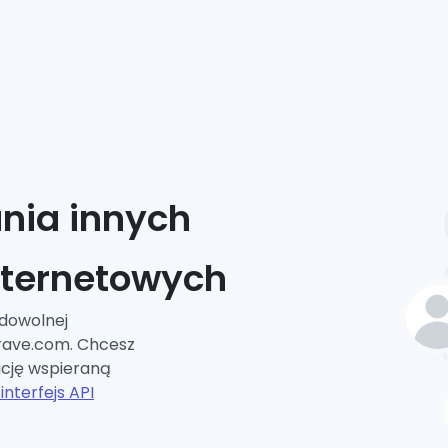
ania innych
nternetowych
 dowolnej
rave.com. Chcesz
ację wspieraną
interfejs API