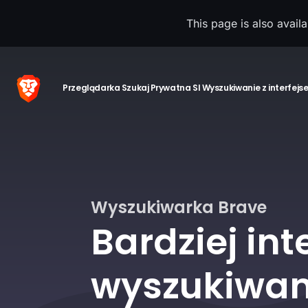
This page is also avail
Przeglądarka
Szukaj
Prywatna SI
Wyszukiwanie z interfejs
Wyszukiwarka Brave
Bardziej int
wyszukiwan