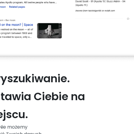
yszukiwanie.
stawia Ciebie na
jscu.
. Nie możemy