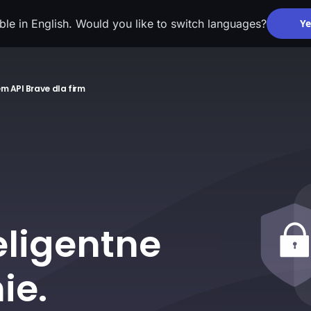
able in English. Would you like to switch languages?
Ye
em API
Brave dla firm
eligentne
ie.