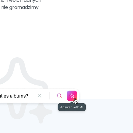
cić Twoich danych
 nie gromadzimy.