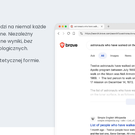
edzi na niemal każde
ne. Niezależny
ne wyniki,
bez
ologicznych.
tetycznej formie.