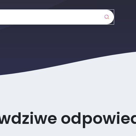
awdziwe odpowied