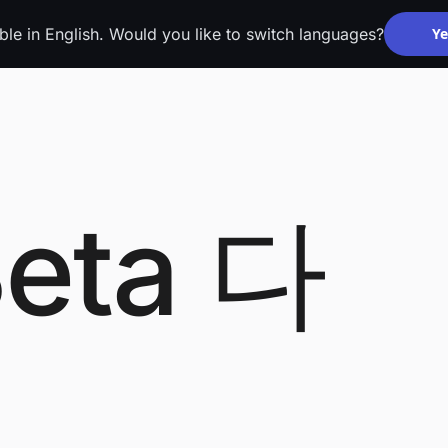
able in English. Would you like to switch languages?
Ye
Beta 다