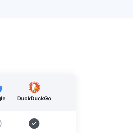
le
DuckDuckGo