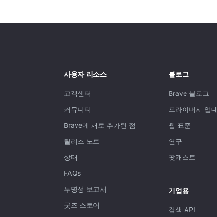
사용자 리소스
블로그
고객센터
Brave 블로그
커뮤니티
프라이버시 업
Brave에 새로 추가된 점
웹 표준
릴리즈 노트
연구
상태
팟캐스트
FAQs
투명성 보고서
기업용
굿즈 스토어
검색 API