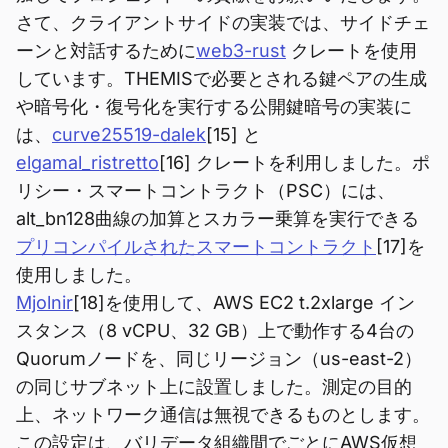
さて、クライアントサイドの実装では、サイドチェ
ーンと対話するために
web3-rust
クレートを使用
しています。THEMISで必要とされる鍵ペアの生成
や暗号化・復号化を実行する公開鍵暗号の実装に
は、
curve25519-dalek
[15] と
elgamal_ristretto
[16] クレートを利用しました。ポ
リシー・スマートコントラクト（PSC）には、
alt_bn128曲線の加算とスカラー乗算を実行できる
プリコンパイルされたスマートコントラクト
[17]を
使用しました。
Mjolnir
[18]を使用して、AWS EC2 t.2xlarge イン
スタンス（8 vCPU、32 GB）上で動作する4台の
Quorumノードを、同じリージョン（us-east-2）
の同じサブネット上に設置しました。測定の目的
上、ネットワーク通信は無視できるものとします。
この設定は、バリデータ組織間でごとにAWS仮想