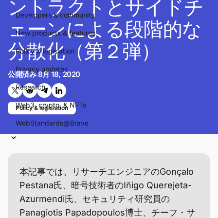
ントラクトとサイドチ
Developers & community
ェーンによる段階的な
New products & features
分散化（第２弾）
Policy & legislation
Privacy updates
公開済み
8月 18, 2020
Research
Twitterで共有する
Reddit で共有
Telegramで共有
LinkedInで共有
Web3, crypto, & NFTs
Policy & legislation
WebStandards@Brave
本記事では、リサーチエンジニアのGonçalo
Pestana氏、暗号技術者のIñigo Querejeta-
Azurmendi氏、セキュリティ研究員の
Panagiotis Papadopoulos博士、チーフ・サ