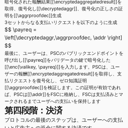
暗号化された報酬結果[[\encryptedaggregatedresult]]を
取得、復号化し[[\decryptedaggr]]、復号化の正しさの証
明を[[\aggrproofdec]]生成
3セットからなる支払いリクエストを以下のように生成
$$ \payreq =
\left[\decryptedaggr,\aggrproofdec, \addr \right]
$$
最後に、ユーザーは、PSCのパブリックエンドポイントを
呼び出し[[\payreq]]をバリデータの鍵で暗号化した
[[\enc(\valikey, \payreq)]]を入力します。PSCは、ユー
ザーの報酬[[\encryptedaggregatedresult]]を取得し、支
払リクエストを復号化し、ゼロ知識証明
[[\aggrproofdec]]を検証します。この証明が有効であれ
ば、PSCは[[\addr]]をFSCに格納し、FSCは支払済みとマ
ークされるまでユーザへの支払いを保持します
第四段階：決済
プロトコルの最後のステップは、ユーザーへの支払
いと広告主への返金に関する決済です。