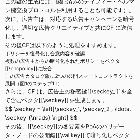
この鍵の生成には，認証済みのディフィー・ヘルマ
ン鍵交換プロトコルを利用することも可能です）。
次に、広告主は、対応する広告キャンペーンを暗号
化し、適切な広告クリエイティブと共にCF に送信
します。
その後CFは以下のように処理をすすめます。
ポリシーを復号化し合意内容を確認
複数の広告主からの暗号化されたポリシーをベクタ
[[\encpolicy]]に統合
この広告カタログ版に2つの公開スマートコントラクトを
展開（図1のステップ1b）。
さらに、CF は、広告主の秘密鍵[[\seckey_i]]を全
て含むベクタ[[\seckey]]を生成します。
$$ \seckey = \left[\seckey_1, \seckey_2 , \ldots,
\seckey_{\nrads} \right] $$
その後、[[\seckey]]の各要素をPoAのバリデー
タ・ノードの公開鍵[[\valikey]]で暗号化しベクタ