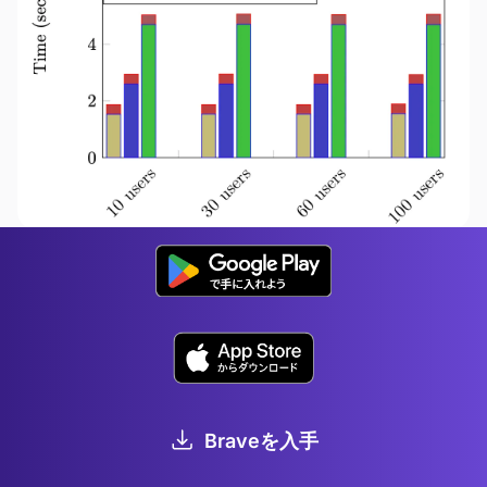
図2. 64（黄色）、128（青）、256件（緑）の広告
数の広告カタログでTHEMISプロトコルを実行した
場合の合計時間（秒）。復号化の正しさの証明と検
証よる負荷が赤色で示されています。支払い計算を
同時にリクエストするクライアントの数別の表示と
なっています。
100人のユーザーが同時に（１）報酬支払リクエス
Braveを入手
トを生成し、（２）サイドチェーンを通して報酬計