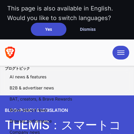
This page is also available in English.
Would you like to switch languages?
Yes
Dismiss
ブログトピック
AI news & features
B2B & advertiser news
BAT, creators, & Brave Rewards
BLOG
Brave Search news
>
POLICY & LEGISLATION
THEMIS：スマートコ
Browser performance
Company news