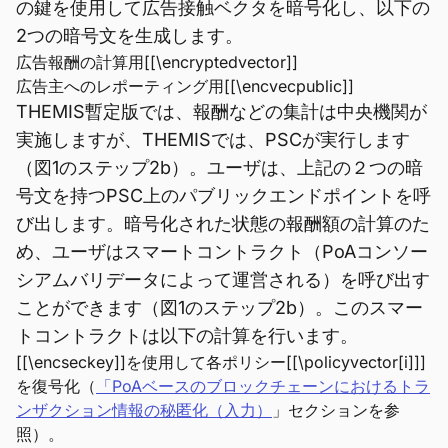
の鍵を使用して広告接触ベクタを暗号化し、以下の
2つの暗号文を生成します。
広告報酬の計算用[[\encryptedvector]]
広告主へのレポーティング用[[\encvecpublic]]
THEMIS暫定版では、報酬などの集計は中央機関が
実施しますが、THEMISでは、PSCが実行します
（図1のステップ2b）。ユーザは、上記の２つの暗
号文を持つPSC上のパブリックエンドポイントを呼
び出します。暗号化された状態の報酬額の計算のた
め、ユーザはスマートコントラクト（PoAコンソー
シアムバリデータによって運営される）を呼び出す
ことができます（図1のステップ2b）。このスマー
トコントラクトは以下の計算を行います。
[[\encseckey]]を使用して各ポリシー[[\policyvector[i]]]
を復号化（
「PoAベースのブロックチェーンにおけるトラ
ンザクション情報の秘匿化（入力）
」セクションを参
照）。