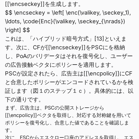
[[\encseckey]]を生成します。
$$ \encseckey = \left[ \enc(\valikey, \seckey_1),
\ldots, \code{Enc}(\valikey, \seckey_{\nrads})
\right] $$
これは、「ハイブリッド暗号方式」[13]といえま
す。次に、CFが[[\encseckey]]をPSCにを格納
し、PoAのバリデータはそれを復号化し、ユーザー
の広告接触ベクタにポリシーを適用します。
PSCが設定されたら、広告主は[[\encpolicy]]にCF
と合意したポリシーがエンコードされているかを検
証します（図１のステップ１ｃ）。具体的には、以
下の通りです。
まず、広告主は、PSCの公開ストレージから
[[\encpolicy]]ベクタを取得し、対応する対称鍵を用いて
ポリシーを復号化し、合意した値であることを確認しま
す。
次に、FSCからエスクロー口座のアドレスを取得し、エス