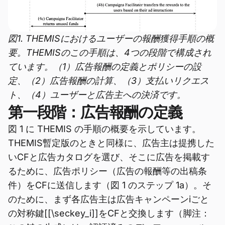
図1. THEMISにおけるユーザーの報酬獲得手順の概
要。THEMISのこの手順は、4つの段階で構成され
ています。（1）広告報酬の定義とポリシーの設
定、（2）広告報酬の計算、（3）支払いリクエス
ト、（4）ユーザーと広告主への決済です。
第一段階：広告報酬の定義
図 1 に THEMIS の手順の概要を示しています。
THEMIS暫定版のときと同様に、広告主は提携した
いCFと広告カタログを選び、そこに広告を掲載す
るために、広告ポリシー（広告の報酬等の出稿条
件）をCFに送信します（図 1 のステップ 1a）。そ
のために、まず各広告主は広告キャンペーンiごと
の対称鍵[[\seckey_i]]をCFと交換します（脚注：