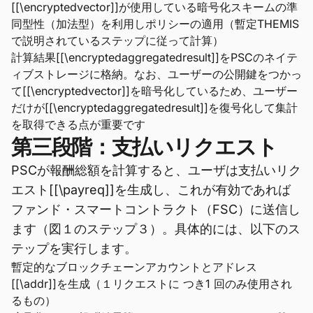
[[\encryptedvector]]が使用している暗号化スキームの準
同型性（加法型）を利用しポリシーの適用（暫定THEMIS
で説明されているステップに従って計算）
計算結果[[\encryptedaggregatedresult]]をPSCのネイテ
ィブストレージに格納。なお、ユーザーの公開鍵をつかっ
て[[\encryptedvector]]を暗号化しているため、ユーザー
だけが[[\encryptedaggregatedresult]]を復号化して集計
を取得できる点が重要です
第三段階：支払いリクエスト
PSCが報酬総額を計算すると、ユーザは支払いリク
エスト[[\payreq]]を生成し、これが有効であれば
ファンド・スマートコントラクト（FSC）に送信し
ます（図１のステップ３）。具体的には、以下のス
テップを実行します。
暫定的なブロックチェーンアカウントとアドレス
[[\addr]]を生成（１リクエストに つき1 回のみ使用され
るもの）