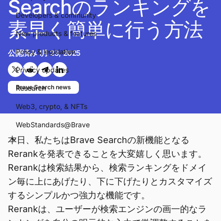
Searchのランキングを
Developers & community
素早く簡単に行う方法
New products & features
Policy & legislation
公開済み
1月 23, 2025
Privacy updates
Twitterで共有する
Reddit で共有
Telegramで共有
LinkedInで共有
Brave Search news
Research
Web3, crypto, & NFTs
WebStandards@Brave
本日、私たちはBrave Searchの新機能となる
Rerankを発表できることを大変嬉しく思います。
Rerankは検索結果から、検索ランキングをドメイ
ン毎に上にあげたり、下に下げたりとカスタマイズ
するシンプルかつ強力な機能です。
Rerankは、ユーザーが検索エンジンの画一的なラ