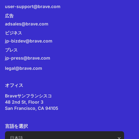
user-support@brave.com
広告
adsales@brave.com
ビジネス
jp-bizdev@brave.com
プレス
jp-press@brave.com
legal@brave.com
オフィス
Braveサンフランシスコ
48 2nd St, Floor 3
San Francisco, CA 94105
言語を選択