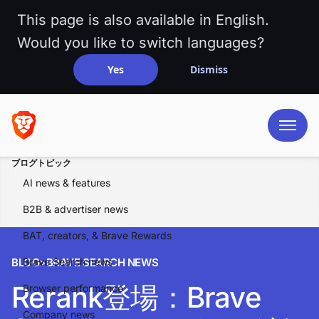
This page is also available in English.
Would you like to switch languages?
Yes
Dismiss
ブログトピック
AI news & features
B2B & advertiser news
BAT, creators, & Brave Rewards
BLOG
Brave Search news
>
BRAVE SEARCH NEWS
Rerank登場：Brave
Browser performance
Company news