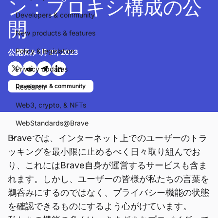
ン：プロキシ構成の公
Developers & community
開
New products & features
Policy & legislation
公開済み
1月 27, 2023
Privacy updates
Twitterで共有する
Reddit で共有
Telegramで共有
LinkedInで共有
Developers & community
Research
Web3, crypto, & NFTs
WebStandards@Brave
Braveでは、インターネット上でのユーザーのトラ
ッキングを最小限に止めるべく日々取り組んでお
り、これにはBrave自身が運営するサービスも含ま
れます。しかし、ユーザーの皆様が私たちの言葉を
鵜呑みにするのではなく、プライバシー機能の状態
を確認できるものにするよう心がけています。