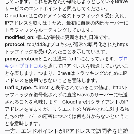
しています。これをあなたが確認しようとしているBrave
サービスのエンドポイントと照合してください。
Cloudflareはこのドメイン名のトラフィックを受け入れ、
IPアドレスを取り除くため、最初に自身の内部サーバーに
トラフィックをルーティングしています。
modified_on
: 構成が最後に更新された日時です。
protocol
: tcp/443はプロキシが通常の暗号化されたhttps
トラフィックを受け入れたことを示しています。
proxy_protocol
: これは通常 “off” になっています。
プロ
キシ・プロトコル
を通じてIPアドレスを転送していないこ
とを表します。つまり、BraveはトラッキングのためにIP
アドレスを使用できないことを意味します。
traffic_type
: “direct"と表示されているこの値は、httpsト
ラフィックが復号化されずに直接Braveのサーバーに転送
されることを意味します。CloudflareはクライアントのIP
アドレスを見ますが、リクエストの内容やそれに対する私
たちのサーバーの応答については何も分からないというこ
とを意味します。
一方、エンドポイントがIPアドレスで訪問者を追跡