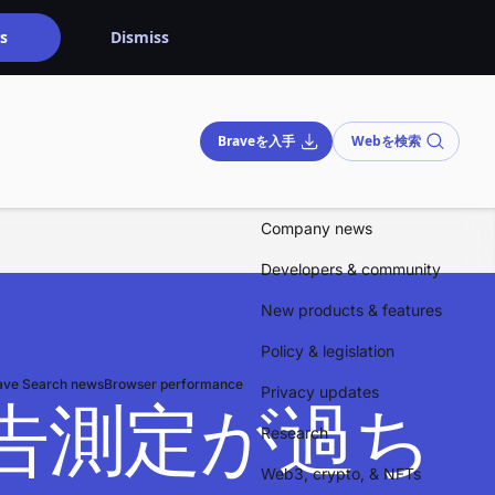
s
Dismiss
Braveを入手
Webを検索
Company news
Developers & community
New products & features
Policy & legislation
ave Search news
Browser performance
Privacy updates
告測定が過ち
Research
Web3, crypto, & NFTs