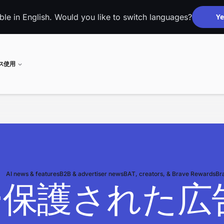
able in English. Would you like to switch languages?
Ye
ネス使用
AI news & features
B2B & advertiser news
BAT, creators, & Brave Rewards
Br
ー保護された広