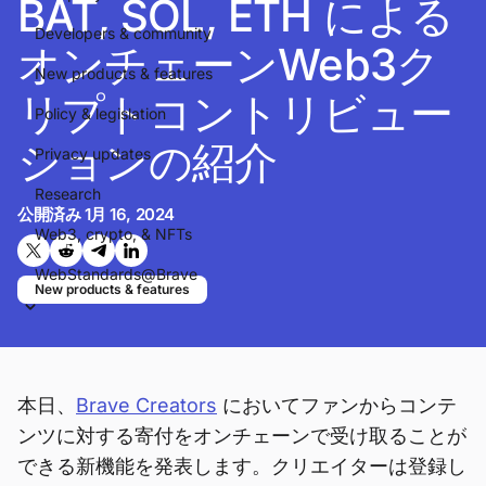
BAT, SOL, ETH による
Developers & community
オンチェーンWeb3ク
New products & features
リプトコントリビュー
Policy & legislation
ションの紹介
Privacy updates
Research
公開済み
1月 16, 2024
Web3, crypto, & NFTs
Twitterで共有する
Reddit で共有
Telegramで共有
LinkedInで共有
WebStandards@Brave
New products & features
本日、
Brave Creators
においてファンからコンテ
ンツに対する寄付をオンチェーンで受け取ることが
できる新機能を発表します。クリエイターは登録し