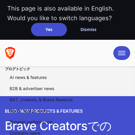
This page is also available in English.
Would you like to switch languages?
Yes
Dismiss
ブログトピック
AI news & features
B2B & advertiser news
BAT, creators, & Brave Rewards
BLOG
Brave Search news
>
NEW PRODUCTS & FEATURES
Brave Creatorsでの
Browser performance
Company news