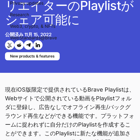
リエイターのPlaylistが
Privacy updates
シェア可能に
Research
Web3, crypto, & NFTs
公開済み
11月 15, 2022
WebStandards@Brave
Twitterで共有する
Reddit で共有
Telegramで共有
LinkedInで共有
New products & features
現在iOS版限定で提供されているBrave Playlistは、
Webサイトで公開されている動画をPlaylistフォル
ダに登録し、広告なしでオフライン再生/バックグ
ラウンド再生などができる機能です。プラットフォ
ームに捉われずに自分だけのPlaylistを作成するこ
とができます。このPlaylistに新たな機能が追加さ