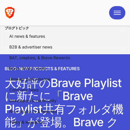
ブログトピック
AI news & features
B2B & advertiser news
BAT, creators, & Brave Rewards
BLOG
Brave Search news
>
NEW PRODUCTS & FEATURES
大好評のBrave Playlist
Browser performance
Company news
に新たに「Brave
Developers & community
Playlist共有フォルダ機
New products & features
能」が登場。Brave ク
Policy & legislation