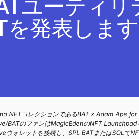
ATユーティリ
NFTを発表します
nは、Solana NFTコレクションであるBAT x Adam 
BATのファンはMagicEdenのNFT Launchp
eウォレットを接続し、SPL BATまたはSOLで