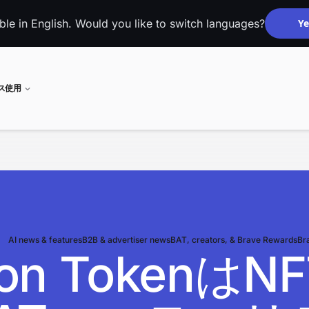
able in English. Would you like to switch languages?
Ye
ネス使用
AI news & features
B2B & advertiser news
BAT, creators, & Brave Rewards
Br
ention Toke