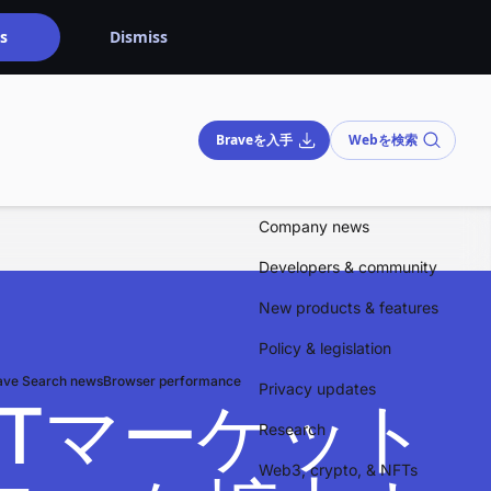
s
Dismiss
Braveを入手
Webを検索
Company news
Developers & community
New products & features
Policy & legislation
ave Search news
Browser performance
Privacy updates
nはNFTマーケット
Research
Web3, crypto, & NFTs