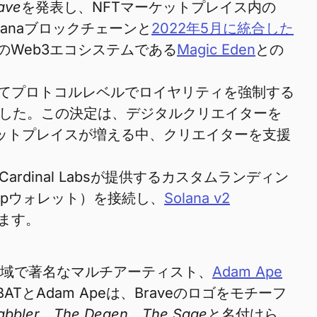
ave
を発表し、NFTマーケットプレイス内の
lanaブロックチェーンと
2022年5月に統合した
スのWeb3エコシステムである
Magic Eden
との
てプロトコルレベルでロイヤリティを強制する
しました。この決定は、デジタルクリエイターを
ケットプレイスが増える中、クリエイターを支援
rdinal Labsが提供するカスタムランディン
Appウォレット）を接続し、
Solana v2
ます。
ョンの領域で著名なマルチアーティスト、
Adam Ape
TとAdam Apeは、Braveのロゴをモチーフ
abbler
、
The Degen
、
The Sage
と名付けら