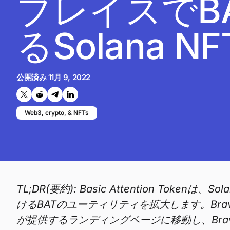
プレイスでB
るSolana 
公開済み
11月 9, 2022
Twitterで共有する
Reddit で共有
Telegramで共有
LinkedInで共有
Web3, crypto, & NFTs
TL;DR(要約): Basic Attention Toke
けるBATのユーティリティを拡大します。Brave/
が提供するランディングページに移動し、Brav