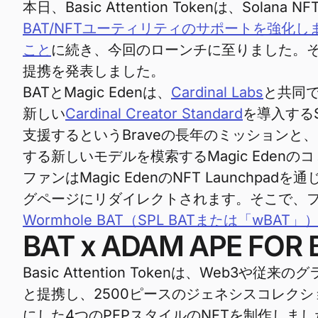
本日、Basic Attention Tokenは、Sola
BAT/NFTユーティリティのサポートを強化し
こと
に続き、今回のローンチに至りました。そして
提携を発表しました。
BATとMagic Edenは、
Cardinal Labs
と共同
新しい
Cardinal Creator Standard
を導入する
支援するというBraveの長年のミッション
する新しいモデルを模索するMagic Eden
ファンはMagic EdenのNFT Launchpadを通
グページにリダイレクトされます。そこで、ファン
Wormhole BAT（SPL BATまたは「wBAT」
BAT x ADAM APE FOR 
Basic Attention Tokenは、We
と提携し、2500ピースのジェネシスコレク
にした4つのPFPスタイルのNFTを制作しまし