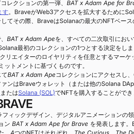
na NFTコレクションの第一弾、
BAT x Adam Ape for Br
ます
。BraveがWeb3アクセスを拡大するためにSo
その際、BraveはSolanaの最大のNFTベー
で、
BAT x Adam Ape
を、すべての二次取引におい
Solana最初のコレクションの1つとする決定を
と、クリエイターのロイヤリティを任意とするマー
のコミットメントに基づくものです。
じて
BAT x Adam Ape
コレクションにアクセスし、Ca
はBraveウォレット（または他のSolana D
）
または
Solana (SOL)
でNFTを購入することができ
BRAVE
b3や従来のグラフィックデザイン、デジタルアニメーシ
ション
BAT x Adam Ape for Brave
を発表します。BA
た。4つのNFTはそれぞれ、
The Curious
、
The D