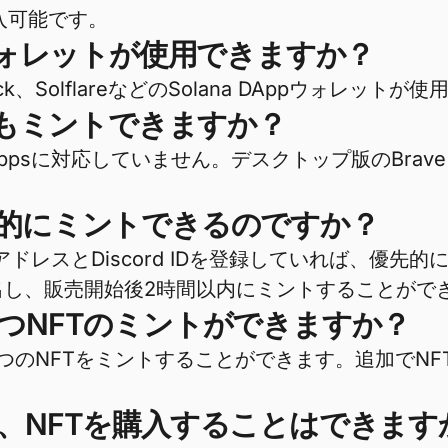
入可能です。
ウォレットが使用できますか？
ck、SolflareなどのSolana DAppウォレットが
でもミントできますか？
 DAppsに対応していません。デスクトップ版のBr
。優先的にミントできるのですか？
アドレスとDiscord IDを登録していれば、優先的にミントで
トを検出し、販売開始後2時間以内にミントすることがで
いくつNFTのミントができますか？
とに1つのNFTをミントすることができます。追加で
せんが、NFTを購入することはできます