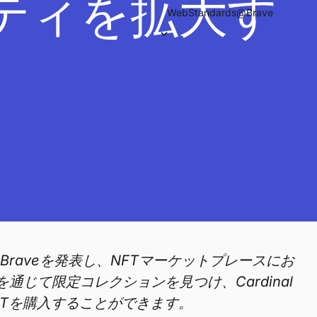
ティを拡大す
WebStandards@Brave
Ape for Braveを発表し、NFTマーケットプレースにお
adを通じて限定コレクションを見つけ、Cardinal
NFTを購入することができます。