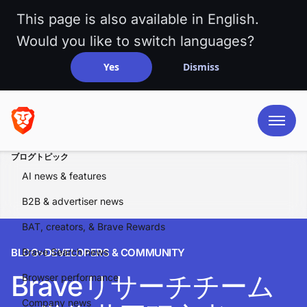
This page is also available in English.
Would you like to switch languages?
Yes
Dismiss
ブログトピック
AI news & features
B2B & advertiser news
BAT, creators, & Brave Rewards
BLOG
Brave Search news
>
DEVELOPERS & COMMUNITY
Braveリサーチチーム
Browser performance
Company news