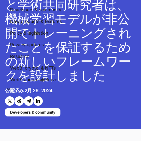
と学術共同研究者は、
Developers & community
機械学習モデルが非公
New products & features
開でトレーニングされ
Policy & legislation
たことを保証するため
Privacy updates
の新しいフレームワー
Research
Web3, crypto, & NFTs
クを設計しました
WebStandards@Brave
公開済み
2月 26, 2024
Twitterで共有する
Reddit で共有
Telegramで共有
LinkedInで共有
Developers & community