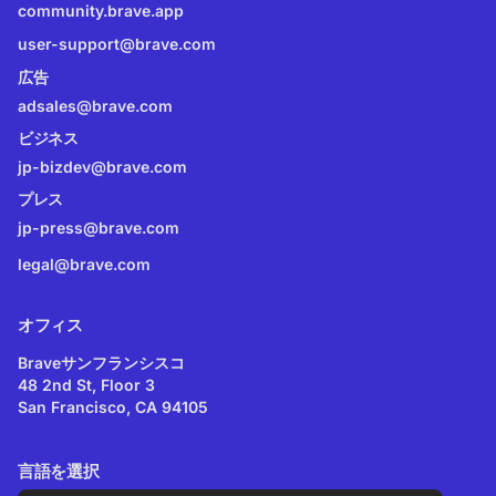
community.brave.app
user-support@brave.com
広告
adsales@brave.com
ビジネス
jp-bizdev@brave.com
プレス
jp-press@brave.com
legal@brave.com
オフィス
Braveサンフランシスコ
48 2nd St, Floor 3
San Francisco, CA 94105
言語を選択