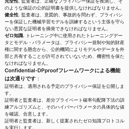
完全性
. 監査者は、正確なプライバシー保証を推測し、そ
のような保証の公的証明書を提供しなければなりません。
健全性
. 監査者は、意図的、事故的を問わず、プライバシ
ーを保証した機械学習モデルを訓練するという主張を守ら
ない悪質な証明者を摘発できなければなりません。
ゼロ知識
. トレーニング中に使用されたトレーニングデー
タとモデル・パラメータは、プライバシー規制や知的財産
権に関する懸念から、公的機関によりモデルやデータを外
部と共有することが許可されていないため、機密性を保た
なければなりません。
Confidential-DPproofフレームワークによる機能
は次通りです
：
証明者は、適用される予定のプライバシー保証を公開しま
す。
証明者と監査者は、差分プライベート確率勾配降下法の訓
練アルゴリズムと、そのハイパーパラメータの具体的な値
を確認、合意します。
証明者と監査者は、新しく提案されたゼロ知識プロトコル
を実行します。