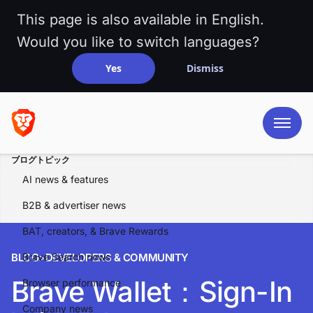
This page is also available in English.
Would you like to switch languages?
Yes
Dismiss
ブログトピック
AI news & features
B2B & advertiser news
BAT, creators, & Brave Rewards
BLOG
Brave Search news
>
DEVELOPERS & COMMUNITY
Brave Wallet：Sign-In
Browser performance
Company news