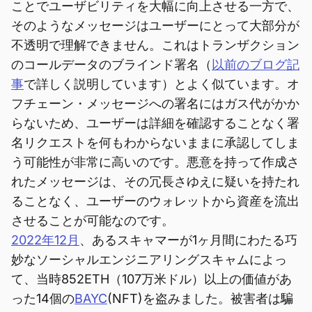
ことでユーザビリティを大幅に向上させる一方で、
そのようなメッセージはユーザーにとって大部分が
不透明で理解できません。これはトランザクション
のコールデータのブラインド署名（
以前のブログ記
事
で詳しく説明しています）とよく似ています。オ
フチェーン・メッセージへの署名にはガス代がかか
らないため、ユーザーは詳細を確認することなく署
名リクエストを何もわからないままに承認してしま
う可能性が非常に高いのです。悪意を持って作成さ
れたメッセージは、その冗長さゆえに疑いを持たれ
ることなく、ユーザーのウォレットから資産を流出
させることが可能なのです。
2022年12月
、あるスキャマーが1ヶ月間にわたる巧
妙なソーシャルエンジニアリングスキャムによっ
て、当時852ETH（107万米ドル）以上の価値があ
った14個の
BAYC
(NFT)を盗みました。被害者は騙