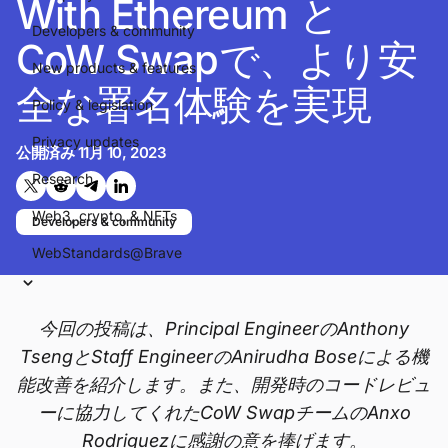
With Ethereum と
Developers & community
CoW Swapで、より安
New products & features
全な署名体験を実現
Policy & legislation
Privacy updates
公開済み
11月 10, 2023
Research
Twitterで共有する
Reddit で共有
Telegramで共有
LinkedInで共有
Web3, crypto, & NFTs
Developers & community
WebStandards@Brave
今回の投稿は、Principal EngineerのAnthony
TsengとStaff EngineerのAnirudha Boseによる機
能改善を紹介します。また、開発時のコードレビュ
ーに協力してくれたCoW SwapチームのAnxo
Rodriguezに感謝の意を捧げます。