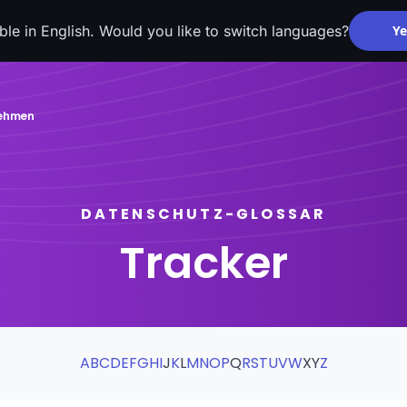
able in English. Would you like to switch languages?
Ye
nehmen
DATENSCHUTZ-GLOSSAR
Tracker
A
B
C
D
E
F
G
H
I
J
K
L
M
N
O
P
Q
R
S
T
U
V
W
X
Y
Z