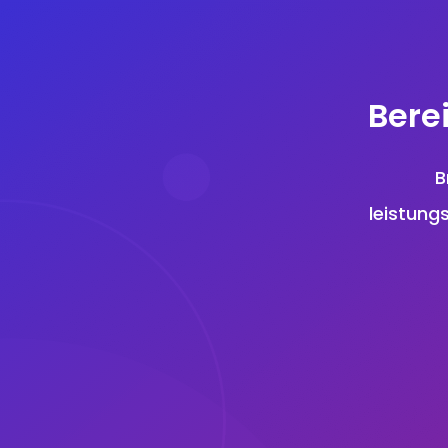
Bere
B
leistung