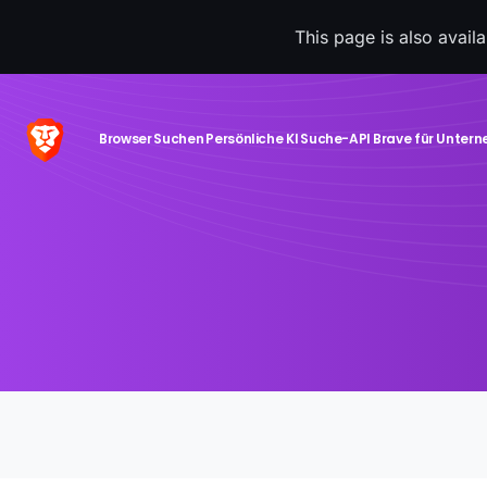
This page is also avail
Browser
Suchen
Persönliche KI
Suche-API
Brave für Unter