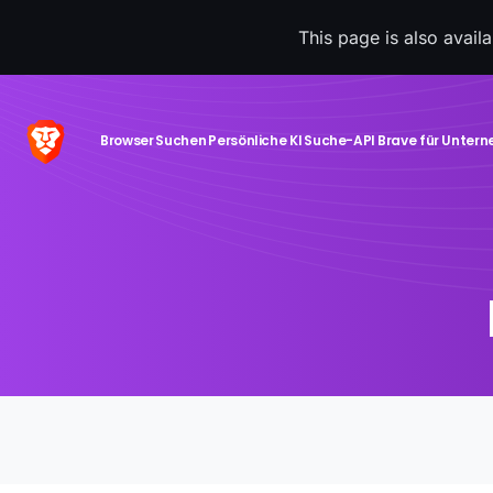
This page is also avail
Browser
Suchen
Persönliche KI
Suche-API
Brave für Unter