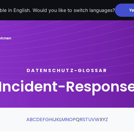
able in English. Would you like to switch languages?
Ye
nehmen
DATENSCHUTZ-GLOSSAR
Incident-Respons
A
B
C
D
E
F
G
H
I
J
K
L
M
N
O
P
Q
R
S
T
U
V
W
X
Y
Z