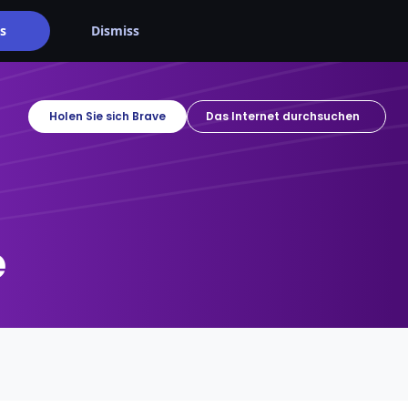
s
Dismiss
Holen Sie sich Brave
e