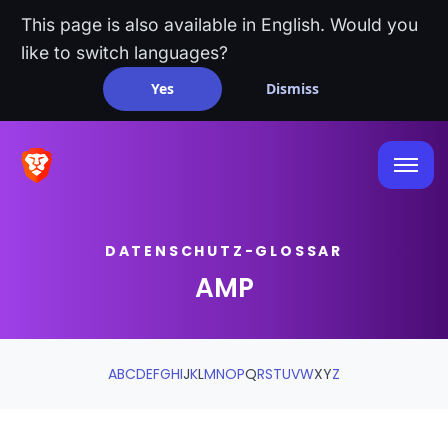
This page is also available in English. Would you
like to switch languages?
Yes
Dismiss
DATENSCHUTZ-GLOSSAR
AMP
A
B
C
D
E
F
G
H
I
J
K
L
M
N
O
P
Q
R
S
T
U
V
W
X
Y
Z