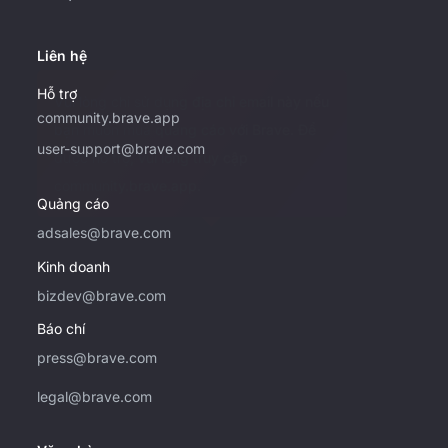
Liên hệ
Hỗ trợ
Vui lòng chỉ sử dụng địa chỉ email này nếu
community.brave.app
bạn muốn mua quảng cáo với Brave. Để
user-support@brave.com
được hỗ trợ, vui lòng truy cập
community.brave.app.
Quảng cáo
adsales@brave.com
Kinh doanh
bizdev@brave.com
Báo chí
press@brave.com
legal@brave.com