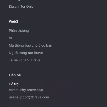
Địa chỉ Tor Onion
Web3
Phần thưởng
Ví
Mã thông báo chú ý cơ bản
Người sáng tạo Brave
Tài liệu của Ví Brave
Liên hệ
Hỗ trợ
Vui lòng chỉ sử dụng địa chỉ email này nếu
community.brave.app
bạn muốn mua quảng cáo với Brave. Để
user-support@brave.com
được hỗ trợ, vui lòng truy cập
community.brave.app.