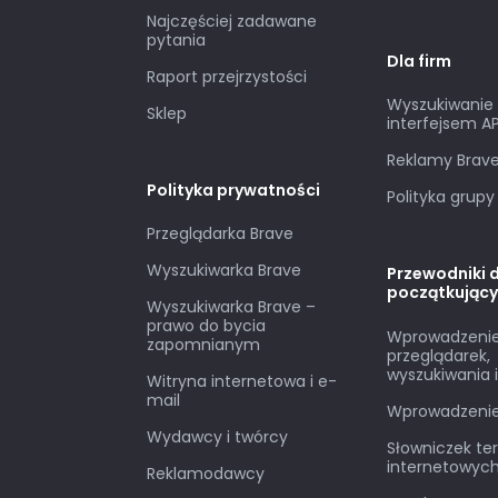
Najczęściej zadawane
pytania
Dla firm
Raport przejrzystości
Wyszukiwanie 
Sklep
interfejsem AP
Reklamy Brav
Polityka prywatności
Polityka grupy
Przeglądarka Brave
Wyszukiwarka Brave
Przewodniki 
początkując
Wyszukiwarka Brave –
prawo do bycia
Wprowadzenie
zapomnianym
przeglądarek,
wyszukiwania i
Witryna internetowa i e-
mail
Wprowadzeni
Wydawcy i twórcy
Słowniczek t
internetowyc
Reklamodawcy