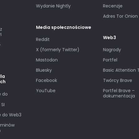
Wydanie Nightly
Recenzje
Adres Tor Onion
Media społecznościowe
z
I
Web3
Reddit
e
X (formerly Twitter)
Nagrody
Mastodon
Portfel
Bluesky
Basic Attention
dla
Facebook
Twórcy Brave
ych
YouTube
Portfel Brave –
 do
dokumentacja
 SI
e do Web3
erminów
h