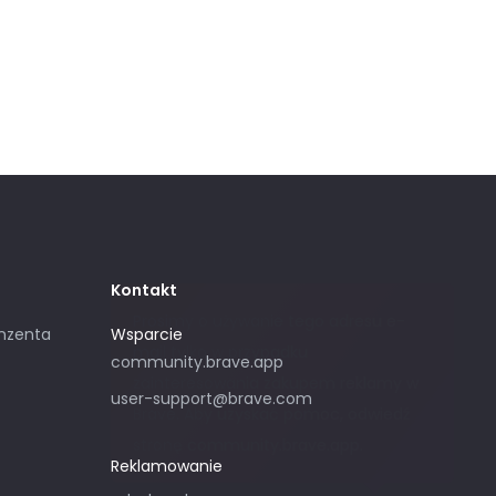
Kontakt
Prosimy o używanie tego adresu e-
nzenta
Wsparcie
mail tylko w przypadku
community.brave.app
zainteresowania zakupem reklamy w
user-support@brave.com
Brave. Aby uzyskać pomoc, odwiedź
stronę community.brave.app.
Reklamowanie