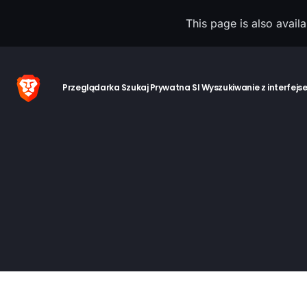
This page is also avail
Przeglądarka
Szukaj
Prywatna SI
Wyszukiwanie z interfejs