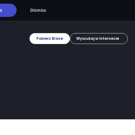
s
Dismiss
Pobierz Brave