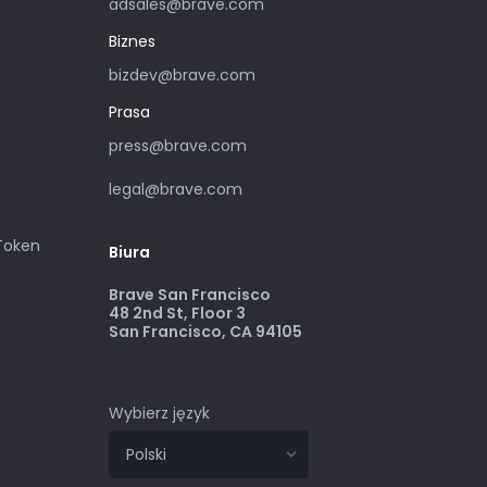
adsales@brave.com
Biznes
bizdev@brave.com
Prasa
press@brave.com
legal@brave.com
 Token
Biura
Brave San Francisco
48 2nd St, Floor 3
San Francisco, CA 94105
Wybierz język