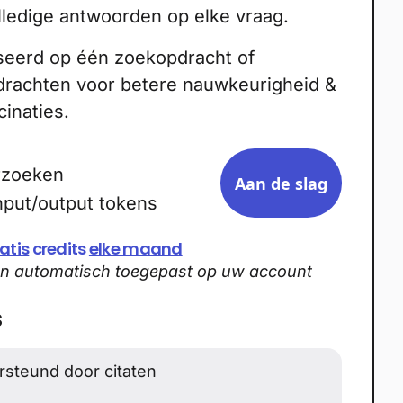
ledige antwoorden op elke vraag.
eerd op één zoekopdracht of
rachten voor betere nauwkeurigheid &
inaties.
rzoeken
Aan de slag
nput/output tokens
atis
credits
elke maand
en automatisch toegepast op uw account
S
steund door citaten