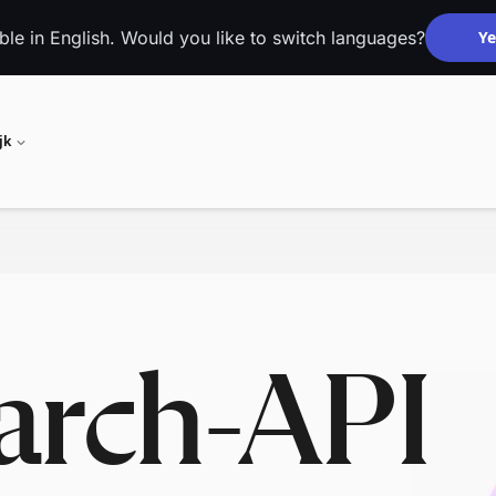
able in English. Would you like to switch languages?
Ye
jk
arch-API