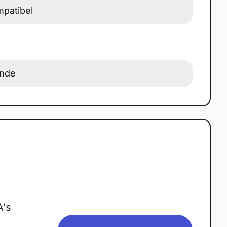
patibel
onde
's