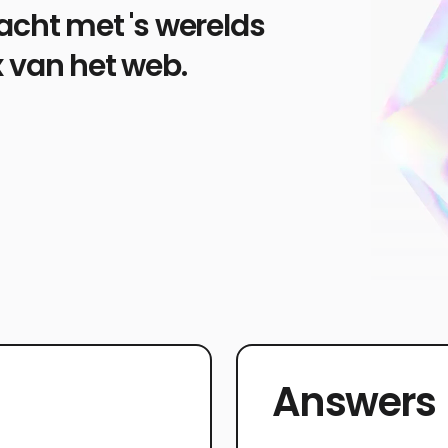
acht met 's werelds
x van het web.
n
Answers