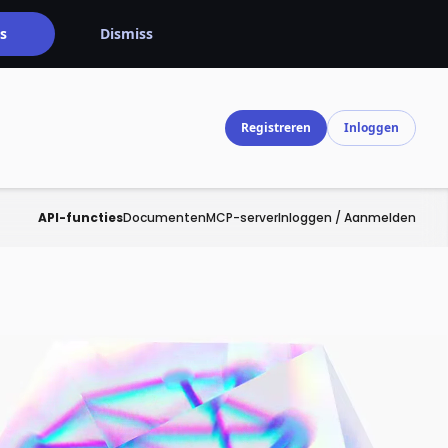
s
Dismiss
Registreren
Inloggen
API-functies
Documenten
MCP-server
Inloggen / Aanmelden