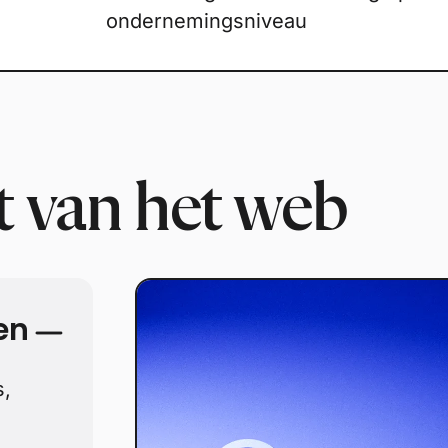
ondernemingsniveau
t van het web
en
s,