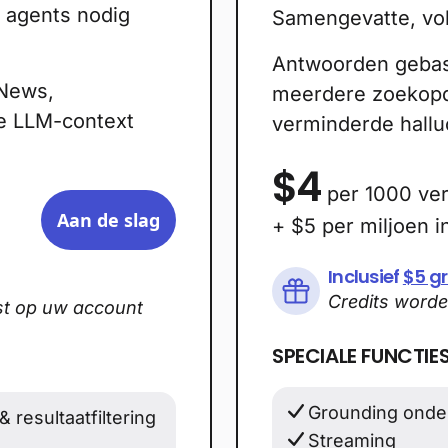
 agents nodig
Samengevatte, vol
Antwoorden gebas
 News,
meerdere zoekopd
de LLM-context
verminderde halluc
$4
per 1000 ve
Aan de slag
+ $5 per miljoen i
Inclusief
$5 gr
Credits word
st op uw account
SPECIALE FUNCTIE
Grounding onder
resultaatfiltering
Streaming