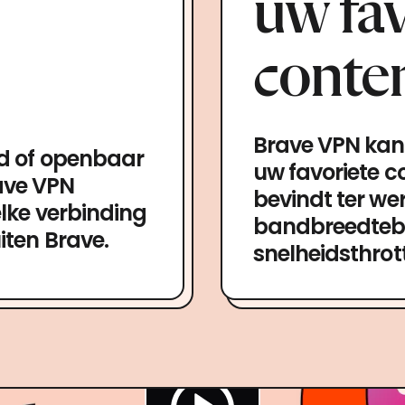
uw fav
conte
Brave VPN kan 
gd of openbaar
uw favoriete c
ave VPN
bevindt ter we
elke verbinding
bandbreedteb
iten Brave.
snelheidsthrott