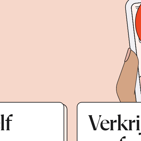
lf
Verkri