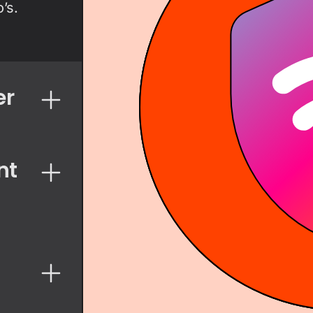
’s.
er
nt