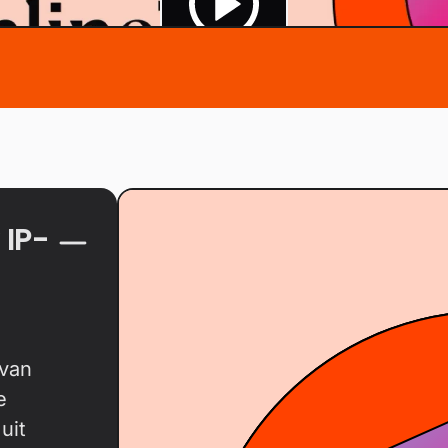
 IP-
 van
e
uit