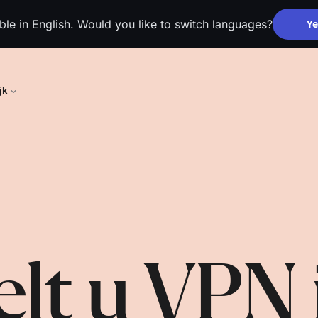
able in English. Would you like to switch languages?
Ye
jk
lt u VPN 