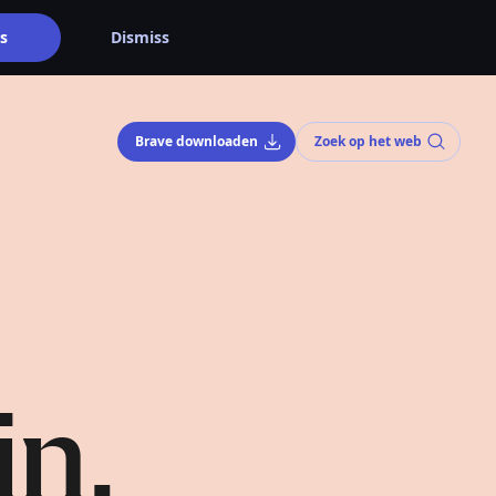
s
Dismiss
Brave downloaden
Zoek op het web
in.