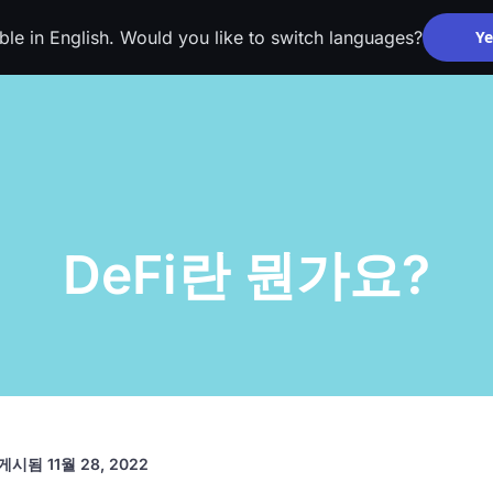
able in English. Would you like to switch languages?
Ye
DeFi란 뭔가요?
게시됨
11월 28, 2022