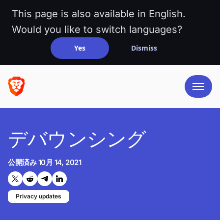
This page is also available in English.
Would you like to switch languages?
Yes
Dismiss
デバウンシング
公開済み
10月 14, 2021
Twitterで共有する
Reddit で共有
Telegramで共有
LinkedInで共有
Privacy updates