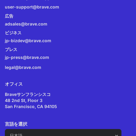
user-support@brave.com
広告
adsales@brave.com
ビジネス
jp-bizdev@brave.com
プレス
jp-press@brave.com
legal@brave.com
オフィス
Braveサンフランシスコ
48 2nd St, Floor 3
San Francisco, CA 94105
言語を選択