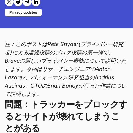
Twitterで共有する
Reddit で共有
Telegramで共有
LinkedInで共有
Privacy updates
注：このポストはPete Snyder(プライバシー研究
者)による連続投稿のブログ投稿の第一弾で、
Braveの新しいプライバシー機能について説明いた
します。今回はリサーチエンジニアのAnton
Lazarev、パフォーマンス研究担当のAndrius
Aucinas、CTOのBrian Bondyが行った作業につい
て説明します。
問題：トラッカーをブロックす
るとサイトが壊れてしまうこ
とがある